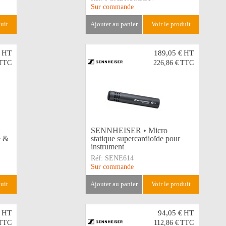
Sur commande
duit
ajouter au panier
voir le produit
HT
189,05 €
HT
TTC
226,86 €
TTC
SENNHEISER • Micro
e &
statique supercardioïde pour
instrument
Réf:
SENE614
Sur commande
duit
ajouter au panier
voir le produit
HT
94,05 €
HT
TTC
112,86 €
TTC