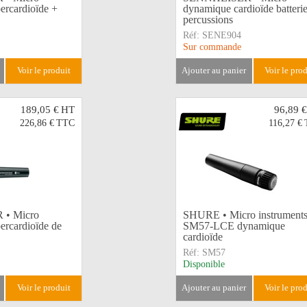
ercardioïde +
dynamique cardioïde batteri
percussions
Réf:
SENE904
Sur commande
voir le produit
ajouter au panier
voir le pro
189,05 €
HT
96,89 €
226,86 €
TTC
116,27 €
• Micro
SHURE • Micro instrument
ercardioïde de
SM57-LCE dynamique
cardioïde
Réf:
SM57
Disponible
voir le produit
ajouter au panier
voir le pro