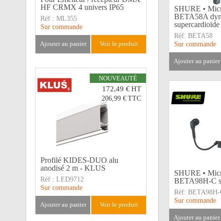
HF CRMX 4 univers IP65
SHURE • Micr
BETA58A dyn
Réf :
ML355
supercardioïde
Sur commande
Réf:
BETA58
ajouter au panier
voir le produit
Sur commande
ajouter au panier
NOUVEAUTÉ
172,49 €
HT
206,99 €
TTC
Profilé KIDES-DUO alu
anodisé 2 m - KLUS
SHURE • Micro
Réf :
LED9712
BETA98H-C sta
Sur commande
Réf:
BETA98H-
Sur commande
ajouter au panier
voir le produit
ajouter au panier