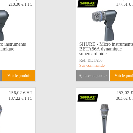
218,30 €
TTC
177,31 €
 instruments
SHURE • Micro instrument
amique
BETA56A dynamique
supercardioïde
Réf:
BETA56
Sur commande
voir le produit
ajouter au panier
voir le pro
156,02 €
HT
253,02 €
187,22 €
TTC
303,62 €