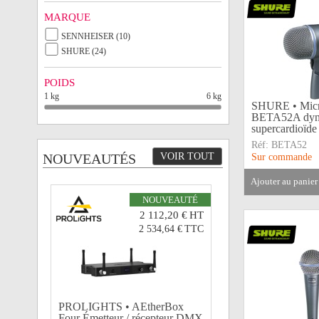
MARQUE
SENNHEISER (10)
SHURE (24)
POIDS
1 kg
6 kg
SHURE • Micro
BETA52A dyn
supercardioïde
Réf:
BETA52
NOUVEAUTÉS
VOIR TOUT
Sur commande
ajouter au panier
NOUVEAUTÉ
2 112,20 €
HT
2 534,64 €
TTC
PROLIGHTS • AEtherBox
Four Émetteur / récepteur DMX