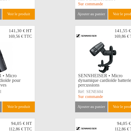
Sur commande
voir le produit
ajouter au panier
voir le pro
141,30 €
HT
141,55 €
169,56 €
TTC
169,86 €
• Micro
SENNHEISER • Micro
dioïde pour
dynamique cardioïde batteri
aves
percussions
I
Réf:
SENE604
Sur commande
voir le produit
ajouter au panier
voir le pro
94,05 €
HT
94,05 €
112,86 €
TTC
112,86 €