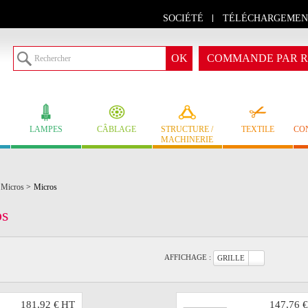
SOCIÉTÉ
TÉLÉCHARGEMEN
COMMANDE PAR R
LAMPES
CÂBLAGE
STRUCTURE /
TEXTILE
CO
MACHINERIE
Micros
>
Micros
os
AFFICHAGE :
GRILLE
181,92 €
HT
147,76 €