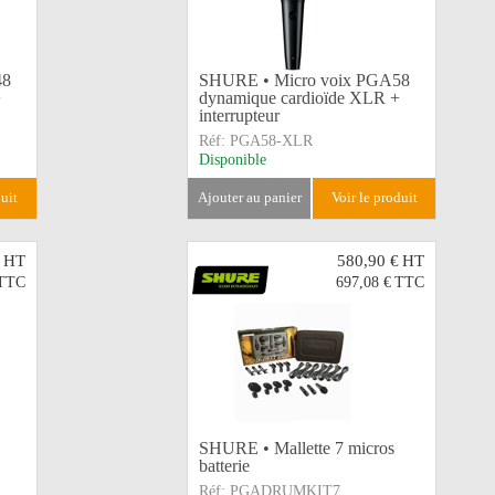
48
SHURE • Micro voix PGA58
+
dynamique cardioïde XLR +
interrupteur
Réf:
PGA58-XLR
Disponible
duit
ajouter au panier
voir le produit
HT
580,90 €
HT
TTC
697,08 €
TTC
SHURE • Mallette 7 micros
batterie
Réf:
PGADRUMKIT7