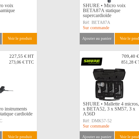
o voix
SHURE • Micro voix
amique
BETA87A statique
supercardioïde
Réf:
BETA87A
Sur commande
voir le produit
ajouter au panier
voir le pro
227,55 €
HT
709,40 €
273,06 €
TTC
851,28 €
SHURE • Mallette 4 micros,
 instruments
x BETA52, 3 x SM57, 3 x
tique cardioïde
A56D
C
Réf:
DMK57-52
Sur commande
voir le produit
ajouter au panier
voir le pro