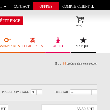
T
CONTACT
OFFRES
COMPTE CLIENT
ÉFÉRENCE
(vide)
NSOMMABLES
FLIGHT CASES
AUDIO
MARQUES
Il y a
34
produits dans cette section
PRODUITS PAR PAGE :
TRIER PAR :
99
--
HT
135,50 €
HT