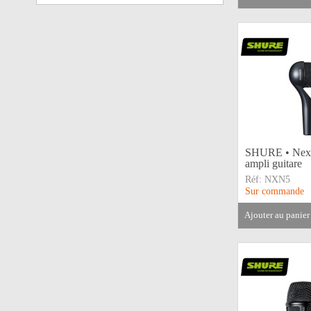
SHURE • Nexa
ampli guitare
Réf:
NXN5
Sur commande
ajouter au panier