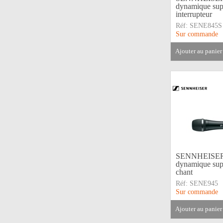
dynamique sup
interrupteur
Réf:
SENE845S
Sur commande
ajouter au panier
SENNHEISER 
dynamique sup
chant
Réf:
SENE945
Sur commande
ajouter au panier