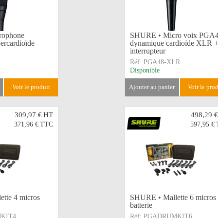
rophone
SHURE • Micro voix PGA
ercardioïde
dynamique cardioïde XLR 
interrupteur
Réf:
PGA48-XLR
Disponible
voir le produit
ajouter au panier
voir le pro
309,97 €
HT
498,29 €
371,96 €
TTC
597,95 €
tte 4 micros
SHURE • Mallette 6 micros
batterie
KIT4
Réf:
PGADRUMKIT6