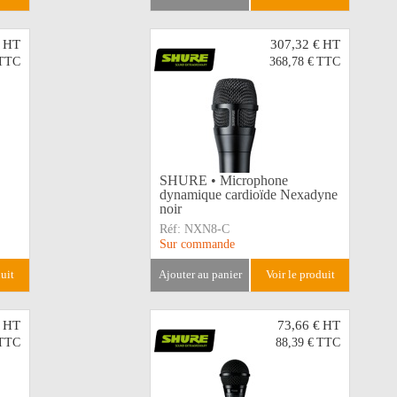
HT
307,32 €
HT
TTC
368,78 €
TTC
SHURE • Microphone
dynamique cardioïde Nexadyne
noir
Réf:
NXN8-C
Sur commande
duit
ajouter au panier
voir le produit
HT
73,66 €
HT
TTC
88,39 €
TTC