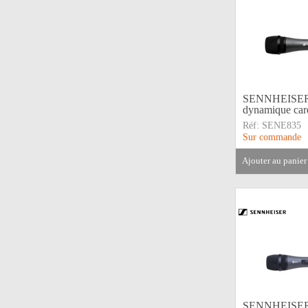
SENNHEISER •
dynamique car
Réf:
SENE835
Sur commande
ajouter au panier
SENNHEISER 