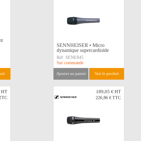
nt
SENNHEISER • Micro
dynamique supercardioïde
Réf:
SENE845
Sur commande
duit
ajouter au panier
voir le produit
HT
189,05 €
HT
TTC
226,86 €
TTC