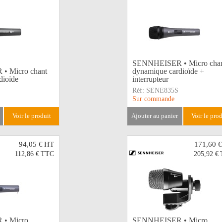
SENNHEISER • Micro cha
 Micro chant
dynamique cardioïde +
dioïde
interrupteur
Réf:
SENE835S
Sur commande
voir le produit
ajouter au panier
voir le pro
94,05 €
HT
171,60 €
112,86 €
TTC
205,92 €
• Micro
SENNHEISER • Micro