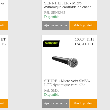
e &
SENNHEISER • Micro
dynamique cardioïde de chant
Réf:
SENE935
Disponible
duit
ajouter au panier
voir le produit
HT
103,84 €
HT
TTC
124,61 €
TTC
s
SHURE • Micro voix SM58-
LCE dynamique cardioïde
Réf:
SM58
Disponible
duit
ajouter au panier
voir le produit