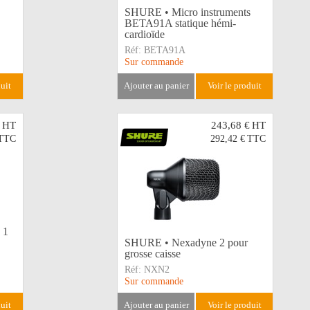
SHURE • Micro instruments
BETA91A statique hémi-
cardioïde
Réf:
BETA91A
Sur commande
duit
ajouter au panier
voir le produit
HT
243,68 €
HT
TTC
292,42 €
TTC
 1
SHURE • Nexadyne 2 pour
grosse caisse
Réf:
NXN2
Sur commande
duit
ajouter au panier
voir le produit