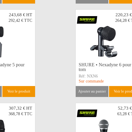
243,68 €
HT
220,23 €
292,42 €
TTC
264,28 €
dyne 5 pour
SHURE • Nexadyne 6 pour
tom
Réf:
NXN6
Sur commande
voir le produit
ajouter au panier
voir le pro
307,32 €
HT
52,73 €
368,78 €
TTC
63,28 €