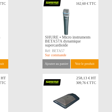
TTC
162,60 €
TTC
s
SHURE • Micro instruments
BETA57A dynamique
supercardioïde
Réf:
BETA57
Sur commande
duit
ajouter au panier
voir le produit
HT
258,13 €
HT
TTC
309,76 €
TTC