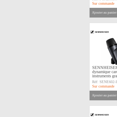
Sur commande
ajouter au panier
SENNHEISER 
dynamique car
instruments gr
Réf:
SENE602-I
Sur commande
ajouter au panier