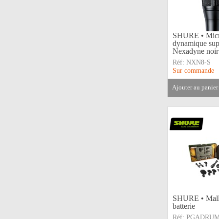
SHURE • Mic
dynamique sup
Nexadyne noir
Réf:
NXN8-S
Sur commande
ajouter au panier
SHURE • Malle
batterie
Réf:
PGADRUM