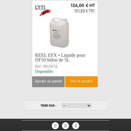
126,00 €
HT
151,20 €
TTC
REEL EFX • Liquide pour
DF50 bidon de 5L
Réf:
REDF5L
Disponible
ajouter au panier
voir le produit
TRIER PAR :