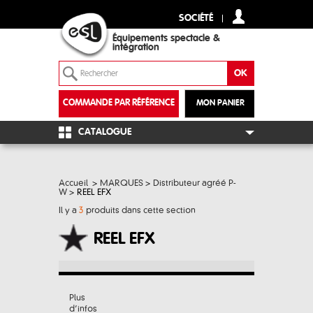
SOCIÉTÉ
Équipements spectacle &
intégration
COMMANDE PAR RÉFÉRENCE
MON PANIER
+
CATALOGUE
Accueil
>
MARQUES
>
Distributeur agréé P-
W
>
REEL EFX
Il y a
3
produits dans cette section
REEL EFX
Plus
d’infos