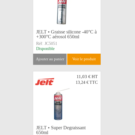
JELT • Graisse silicone -40°C à
+300°C aérosol 650ml
Réf:
JC5051
Disponible
ajouter au panier
voir le produit
11,03 €
HT
13,24 €
TTC
JELT • Super Degraissant
650ml