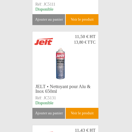
Réf:
JC5111
Disponible
ajouter au panier
voir le produit
11,50 €
HT
13,80 €
TTC
JELT • Nettoyant pour Alu &
Inox 650ml
Réf:
JC5131
Disponible
ajouter au panier
voir le produit
11,43 €
HT