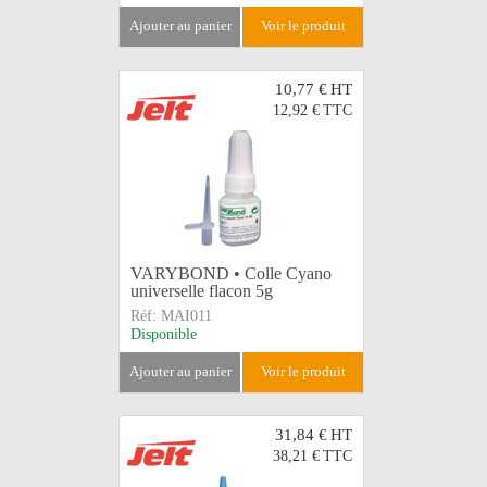
ajouter au panier
voir le produit
10,77 €
HT
12,92 €
TTC
VARYBOND • Colle Cyano
universelle flacon 5g
Réf:
MAI011
Disponible
ajouter au panier
voir le produit
31,84 €
HT
38,21 €
TTC