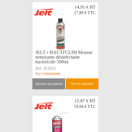
14,91 €
HT
17,89 €
TTC
JELT • BACTI'CLIM Mousse
nettoyante désinfectante
bactericide 500ml
Réf:
JC8265
Sur commande
ajouter au panier
voir le produit
15,87 €
HT
19,04 €
TTC