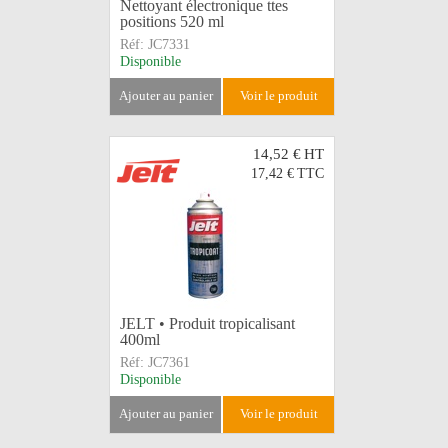
Nettoyant électronique ttes
positions 520 ml
Réf:
JC7331
Disponible
ajouter au panier
voir le produit
14,52 €
HT
17,42 €
TTC
JELT • Produit tropicalisant
400ml
Réf:
JC7361
Disponible
ajouter au panier
voir le produit