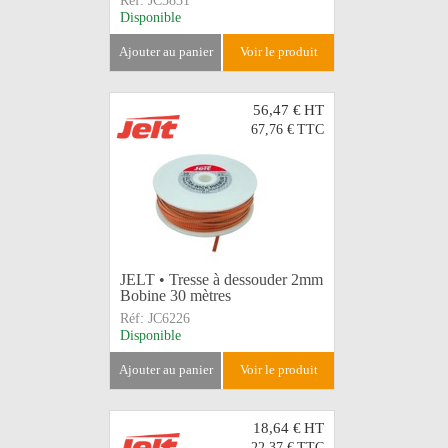
Réf:
JC5831
Disponible
ajouter au panier
voir le produit
56,47 €
HT
67,76 €
TTC
JELT • Tresse à dessouder 2mm
Bobine 30 mètres
Réf:
JC6226
Disponible
ajouter au panier
voir le produit
18,64 €
HT
22,37 €
TTC