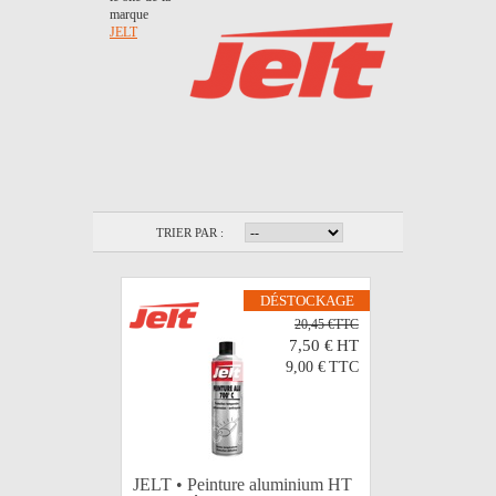
marque
JELT
TRIER PAR :
DÉSTOCKAGE
20,45 €TTC
7,50 €
HT
9,00 €
TTC
JELT • Peinture aluminium HT