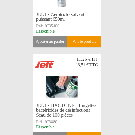
JELT • Zerotriclo solvant
puissant 650ml
Réf:
JC35400
Disponible
ajouter au panier
voir le produit
11,26 €
HT
13,51 €
TTC
JELT • BACTONET Lingettes
bactéricides de désinfections
Seau de 100 pièces
Réf:
JC3880
Disponible