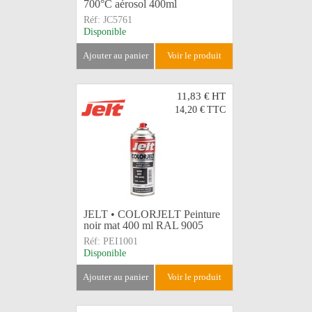
700°C aérosol 400ml
Réf:
JC5761
Disponible
ajouter au panier
voir le produit
11,83 €
HT
14,20 €
TTC
JELT • COLORJELT Peinture
noir mat 400 ml RAL 9005
Réf:
PEI1001
Disponible
ajouter au panier
voir le produit