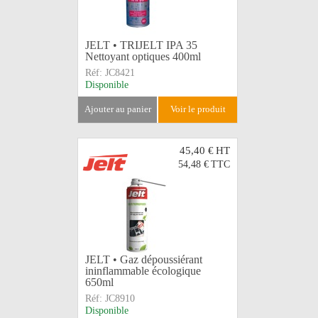
JELT • TRIJELT IPA 35
Nettoyant optiques 400ml
Réf:
JC8421
Disponible
ajouter au panier
voir le produit
45,40 €
HT
54,48 €
TTC
JELT • Gaz dépoussiérant
ininflammable écologique
650ml
Réf:
JC8910
Disponible