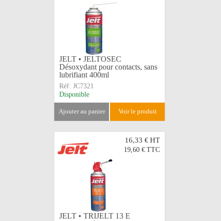
JELT • JELTOSEC
Désoxydant pour contacts, sans
lubrifiant 400ml
Réf:
JC7321
Disponible
ajouter au panier
voir le produit
16,33 €
HT
19,60 €
TTC
JELT • TRIJELT 13 E