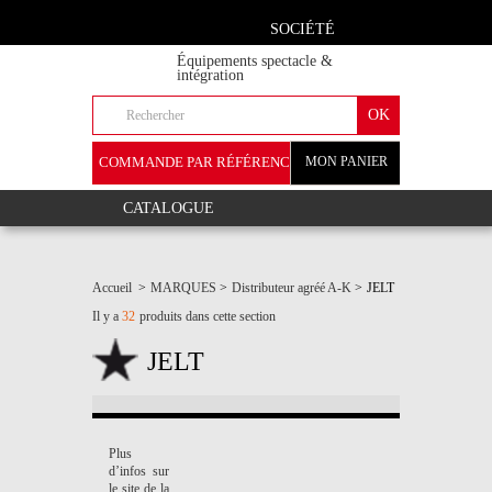
SOCIÉTÉ
Équipements spectacle &
intégration
COMMANDE PAR RÉFÉRENCE
MON PANIER
+
CATALOGUE
Accueil
>
MARQUES
>
Distributeur agréé A-K
>
JELT
Il y a
32
produits dans cette section
JELT
Plus
d’infos sur
le site de la