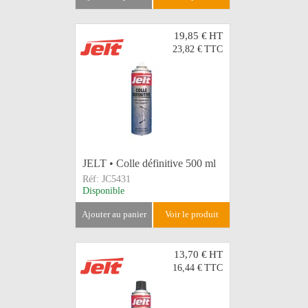
19,85 €
HT
23,82 €
TTC
JELT • Colle définitive 500 ml
Réf:
JC5431
Disponible
ajouter au panier
voir le produit
13,70 €
HT
16,44 €
TTC