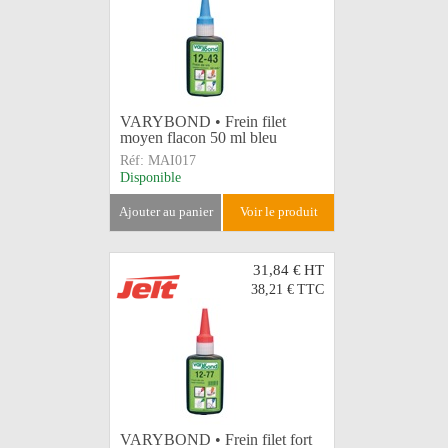
VARYBOND • Frein filet
moyen flacon 50 ml bleu
Réf:
MAI017
Disponible
ajouter au panier
voir le produit
31,84 €
HT
38,21 €
TTC
VARYBOND • Frein filet fort