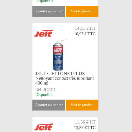
Disponible
ajouter au panier
voir le produit
14,11 €
HT
16,93 €
TTC
JELT • JELTONETPLUS
Nettoyant contact très lubrifiant
400 ml
Réf:
JC7311
Disponible
ajouter au panier
voir le produit
11,56 €
HT
13,87 €
TTC