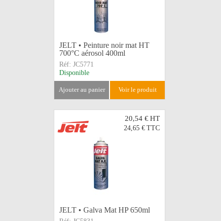
JELT • Peinture noir mat HT
700°C aérosol 400ml
Réf:
JC5771
Disponible
ajouter au panier
voir le produit
20,54 €
HT
24,65 €
TTC
JELT • Galva Mat HP 650ml