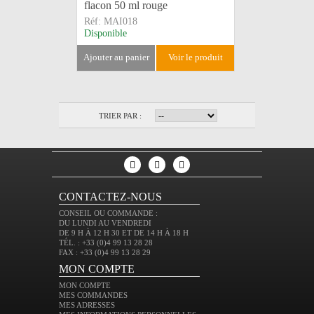
flacon 50 ml rouge
Réf:
MAI018
Disponible
ajouter au panier
voir le produit
TRIER PAR :
CONTACTEZ-NOUS
CONSEIL OU COMMANDE :
DU LUNDI AU VENDREDI
DE 9 H À 12 H 30 ET DE 14 H À 18 H
TÉL. : +33 (0)4 99 13 28 28
FAX : +33 (0)4 99 13 28 29
MON COMPTE
MON COMPTE
MES COMMANDES
MES ADRESSES