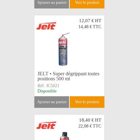
ajouter au panier
voir le produit
12,07 €
HT
14,48 €
TTC
JELT • Super dégrippant toutes
positions 500 ml
Réf:
JC5021
Disponible
ajouter au panier
voir le produit
18,40 €
HT
22,08 €
TTC