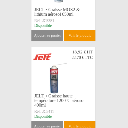
JELT • Graisse MOS2 &
lithium aérosol 650ml
Réf:
JC5381
Disponible
ajouter au panier
voir le produit
18,92 €
HT
22,70 €
TTC
JELT • Graisse haute
température 1200°C aérosol
400ml
Réf:
JC5411
Disponible
ajouter au panier
voir le produit