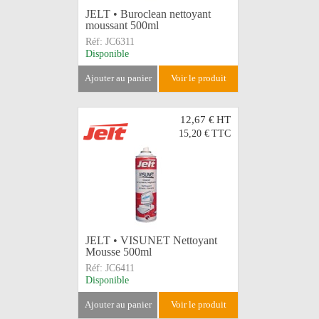
JELT • Buroclean nettoyant
moussant 500ml
Réf:
JC6311
Disponible
ajouter au panier
voir le produit
12,67 €
HT
15,20 €
TTC
JELT • VISUNET Nettoyant
Mousse 500ml
Réf:
JC6411
Disponible
ajouter au panier
voir le produit