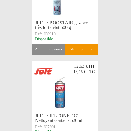
JELT • BOOSTAIR gaz sec
très fort débit 500 g
Réf:
JC6919
Disponible
ajouter au panier
voir le produit
12,63 €
HT
15,16 €
TTC
JELT • JELTONET C1
Nettoyant contacts 520ml
Réf:
JC7301