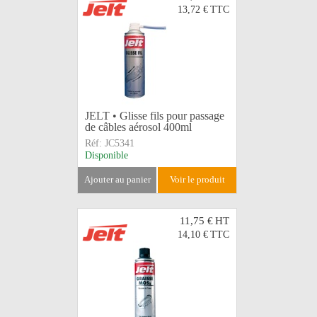
13,72 €
TTC
JELT • Glisse fils pour passage
de câbles aérosol 400ml
Réf:
JC5341
Disponible
ajouter au panier
voir le produit
11,75 €
HT
14,10 €
TTC