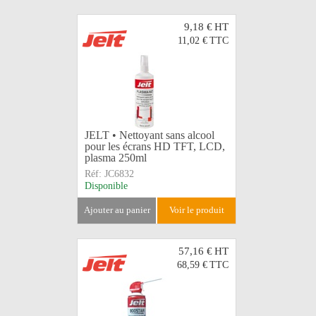
9,18 €
HT
11,02 €
TTC
JELT • Nettoyant sans alcool
pour les écrans HD TFT, LCD,
plasma 250ml
Réf:
JC6832
Disponible
ajouter au panier
voir le produit
57,16 €
HT
68,59 €
TTC