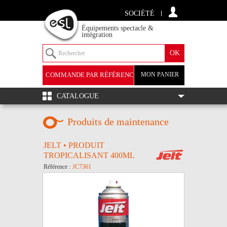
SOCIÉTÉ
Équipements spectacle &
intégration
COMMANDE PAR RÉFÉRENCE
MON PANIER
+
CATALOGUE
Produits de maintenance
JELT • PRODUIT
TROPICALISANT 400ML
Référence :
JC7361