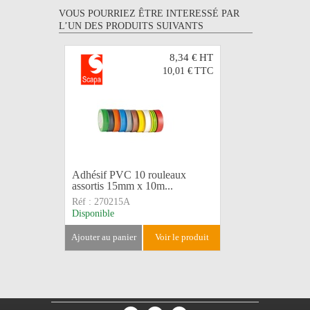
VOUS POURRIEZ ÊTRE INTERESSÉ PAR
L’UN DES PRODUITS SUIVANTS
8,34 €
HT
10,01 €
TTC
Adhésif PVC 10 rouleaux
Adhésif 
assortis 15mm x 10m...
10m 102
Réf :
270215A
Réf :
2702
Disponible
Disponible
ajouter au panier
voir le produit
ajouter au 