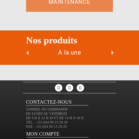
MAINTENANCE
Nos produits
A la une
Nouveaut
CONTACTEZ-NOUS
CONSEIL OU COMMANDE :
DU LUNDI AU VENDREDI
DE 9 H À 12 H 30 ET DE 14 H À 18 H
TÉL. : +33 (0)4 99 13 28 28
FAX : +33 (0)4 99 13 28 29
MON COMPTE