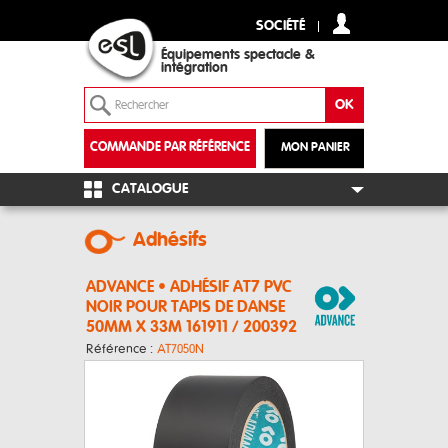
SOCIÉTÉ
Équipements spectacle &
intégration
COMMANDE PAR RÉFÉRENCE
MON PANIER
+
CATALOGUE
Adhésifs
ADVANCE • ADHÉSIF AT7 PVC
NOIR POUR TAPIS DE DANSE
50MM X 33M 161911 / 200392
Référence :
AT7050N