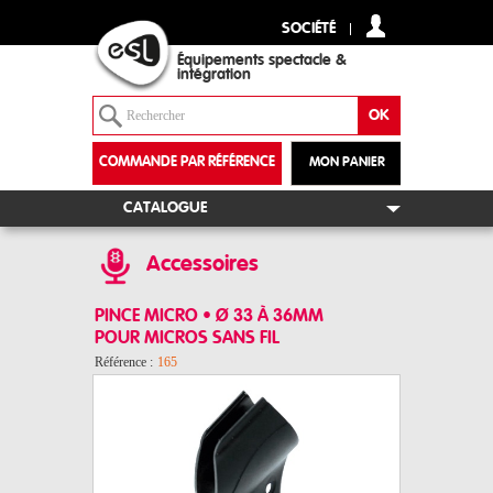
SOCIÉTÉ
Équipements spectacle &
intégration
COMMANDE PAR RÉFÉRENCE
MON PANIER
+
CATALOGUE
Accessoires
PINCE MICRO • Ø 33 À 36MM
POUR MICROS SANS FIL
Référence :
165