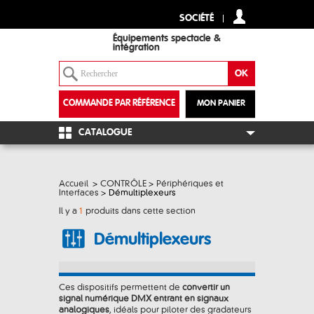
SOCIÉTÉ
Équipements spectacle &
intégration
COMMANDE PAR RÉFÉRENCE
MON PANIER
+
CATALOGUE
Accueil
>
CONTRÔLE
>
Périphériques et
Interfaces
>
Démultiplexeurs
Il y a
1
produits dans cette section
Démultiplexeurs
Ces dispositifs permettent de
convertir un
signal numérique DMX entrant en signaux
analogiques
, idéals pour piloter des gradateurs