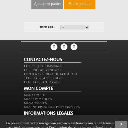
ajouter au panier
voir le produit
TRIER PAR :
CONTACTEZ-NOUS
CONSEIL OU COMMANDE :
DU LUNDI AU VENDREDI
DE 9 H À 12 H 30 ET DE 14 H À 18 H
TÉL. : +33 (0)4 99 13 28 28
FAX : +33 (0)4 99 13 28 29
MON COMPTE
MON COMPTE
MES COMMANDES
MES ADRESSES
MES INFORMATIONS PERSONNELLES
INFORMATIONS LÉGALES
INFORMATIONS LÉGALES
En poursuivant votre navigation sur www.esl-france.com ou en fermant
CONDITIONS GÉNÉRALES DE VENTE
X
cette fenêtre, vous acceptez l’utilisation des cookies ou technologies
PROTECTION DES DONNÉES