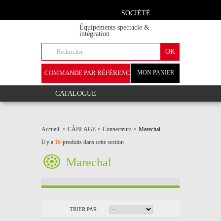
SOCIÉTÉ
Équipements spectacle &
intégration
COMMANDE PAR RÉFÉRENCE
MON PANIER
+
CATALOGUE
Accueil
>
CÂBLAGE
>
Connecteurs
>
Marechal
Il y a
16
produits dans cette section
Marechal
TRIER PAR :