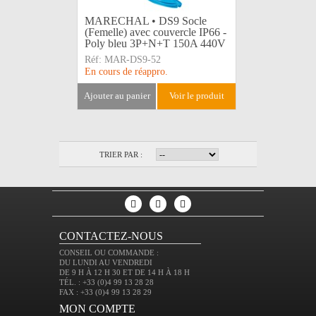
MARECHAL • DS9 Socle
(Femelle) avec couvercle IP66 -
Poly bleu 3P+N+T 150A 440V
Réf:
MAR-DS9-52
En cours de réappro.
ajouter au panier
voir le produit
TRIER PAR :
CONTACTEZ-NOUS
CONSEIL OU COMMANDE :
DU LUNDI AU VENDREDI
DE 9 H À 12 H 30 ET DE 14 H À 18 H
TÉL. : +33 (0)4 99 13 28 28
FAX : +33 (0)4 99 13 28 29
MON COMPTE