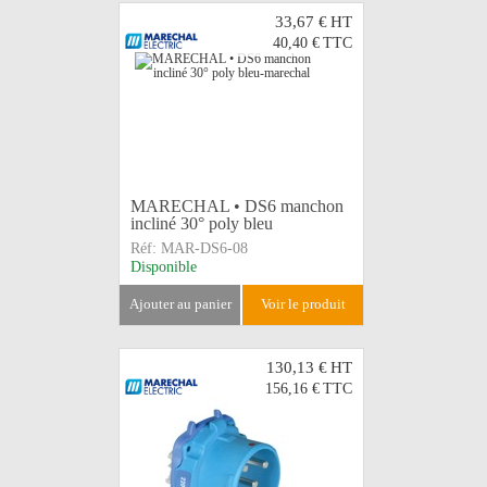
33,67 €
HT
40,40 €
TTC
MARECHAL • DS6 manchon
incliné 30° poly bleu
Réf:
MAR-DS6-08
Disponible
ajouter au panier
voir le produit
130,13 €
HT
156,16 €
TTC