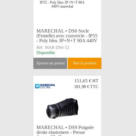
MARECHAL • DS6 Socle
(Femelle) avec couvercle - IP55
- Poly bleu 3P+N+T 90A 440V
Réf:
MAR-DS6-52
Disponible
ajouter au panier
voir le produit
151,65 €
HT
181,98 €
TTC
MARECHAL • DS9 Poignée
droite elastomere - Presse