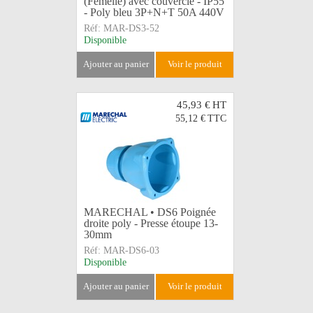
(Femelle) avec couvercle - IP55
- Poly bleu 3P+N+T 50A 440V
Réf:
MAR-DS3-52
Disponible
ajouter au panier
voir le produit
45,93 €
HT
55,12 €
TTC
MARECHAL • DS6 Poignée
droite poly - Presse étoupe 13-
30mm
Réf:
MAR-DS6-03
Disponible
ajouter au panier
voir le produit