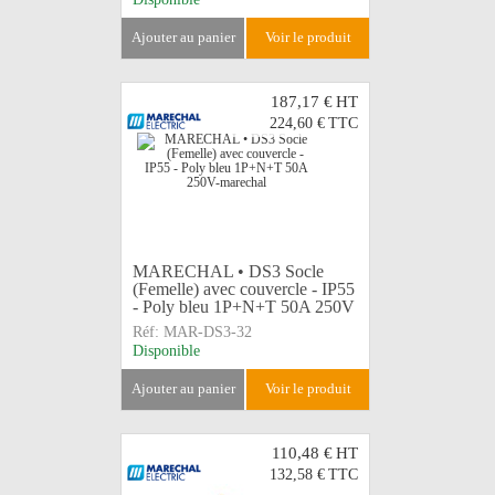
ajouter au panier
voir le produit
187,17 €
HT
224,60 €
TTC
MARECHAL • DS3 Socle
(Femelle) avec couvercle - IP55
- Poly bleu 1P+N+T 50A 250V
Réf:
MAR-DS3-32
Disponible
ajouter au panier
voir le produit
110,48 €
HT
132,58 €
TTC