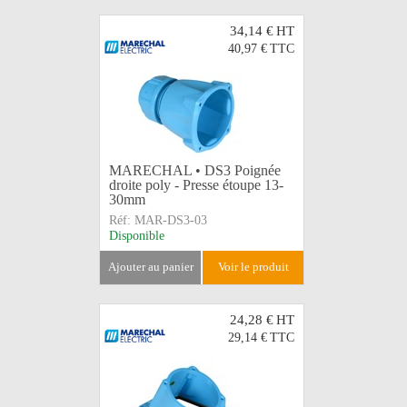
34,14 €
HT
40,97 €
TTC
MARECHAL • DS3 Poignée
droite poly - Presse étoupe 13-
30mm
Réf:
MAR-DS3-03
Disponible
ajouter au panier
voir le produit
24,28 €
HT
29,14 €
TTC