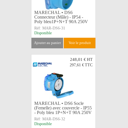
MARECHAL • DS6
Connecteur (Mâle) - IP54 -
Poly bleu1P+N+T 90A 250V
Réf:
MAR-DS6-31
Disponible
ajouter au panier
voir le produit
248,01 €
HT
297,61 €
TTC
MARECHAL • DS6 Socle
(Femelle) avec couvercle - IP55
- Poly bleu 1P+N+T 90A 250V
Réf:
MAR-DS6-32
Disponible