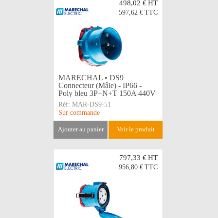
498,02 €
HT
597,62 €
TTC
MARECHAL • DS9
Connecteur (Mâle) - IP66 -
Poly bleu 3P+N+T 150A 440V
Réf:
MAR-DS9-51
Sur commande
ajouter au panier
voir le produit
797,33 €
HT
956,80 €
TTC