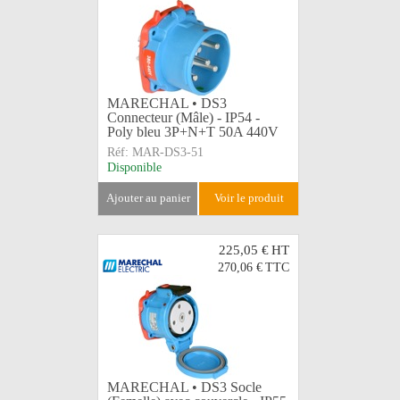
MARECHAL • DS3
Connecteur (Mâle) - IP54 -
Poly bleu 3P+N+T 50A 440V
Réf:
MAR-DS3-51
Disponible
ajouter au panier
voir le produit
225,05 €
HT
270,06 €
TTC
MARECHAL • DS3 Socle