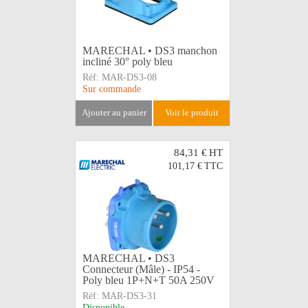
MARECHAL • DS3 manchon
incliné 30° poly bleu
Réf:
MAR-DS3-08
Sur commande
ajouter au panier
voir le produit
84,31 €
HT
101,17 €
TTC
MARECHAL • DS3
Connecteur (Mâle) - IP54 -
Poly bleu 1P+N+T 50A 250V
Réf:
MAR-DS3-31
Disponible