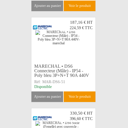
ajouter au panier
voir le produit
187,16 €
HT
224,59 €
TTC
MARECHAL • DS6
Connecteur (Mâle) - IP54 -
Poly bleu 3P+N+T 90A 440V
Réf:
MAR-DS6-51
Disponible
ajouter au panier
voir le produit
330,50 €
HT
396,60 €
TTC