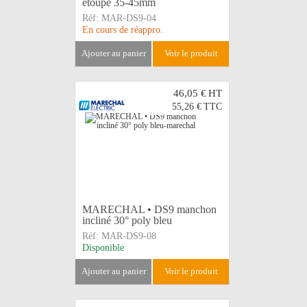
étoupe 35-45mm
Réf:
MAR-DS9-04
En cours de réappro.
ajouter au panier
voir le produit
46,05 €
HT
55,26 €
TTC
MARECHAL • DS9 manchon
incliné 30° poly bleu
Réf:
MAR-DS9-08
Disponible
ajouter au panier
voir le produit