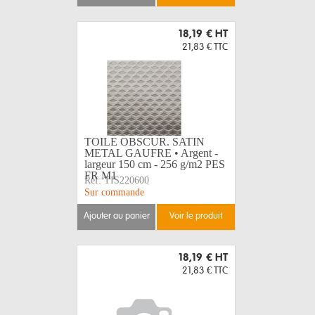
18,19 €
HT
21,83 €
TTC
TOILE OBSCUR. SATIN
METAL GAUFRE • Argent -
largeur 150 cm - 256 g/m2 PES
FR M1
Réf:
TIS220600
Sur commande
ajouter au panier
voir le produit
18,19 €
HT
21,83 €
TTC