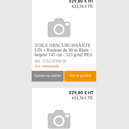
529,80 €
HT
635,76 €
TTC
TOILE OBSCURCISSANTE
LIN • Rouleau de 30 m Blanc -
largeur 145 cm - 323 g/m2 PES
Réf:
TIS220300/30
Sur commande
ajouter au panier
voir le produit
529,80 €
HT
635,76 €
TTC