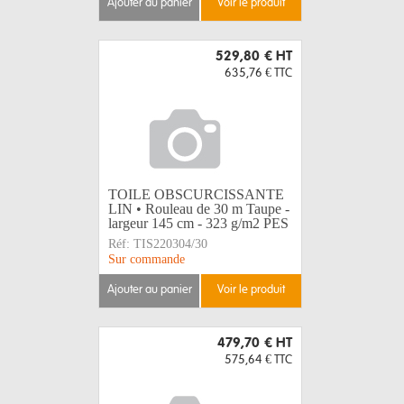
ajouter au panier
voir le produit
529,80 €
HT
635,76 €
TTC
TOILE OBSCURCISSANTE
LIN • Rouleau de 30 m Taupe -
largeur 145 cm - 323 g/m2 PES
Réf:
TIS220304/30
Sur commande
ajouter au panier
voir le produit
479,70 €
HT
575,64 €
TTC