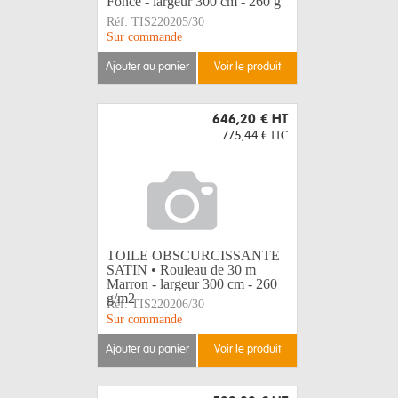
Foncé - largeur 300 cm - 260 g
Réf:
TIS220205/30
Sur commande
ajouter au panier
voir le produit
646,20 €
HT
775,44 €
TTC
TOILE OBSCURCISSANTE
SATIN • Rouleau de 30 m
Marron - largeur 300 cm - 260
g/m2
Réf:
TIS220206/30
Sur commande
ajouter au panier
voir le produit