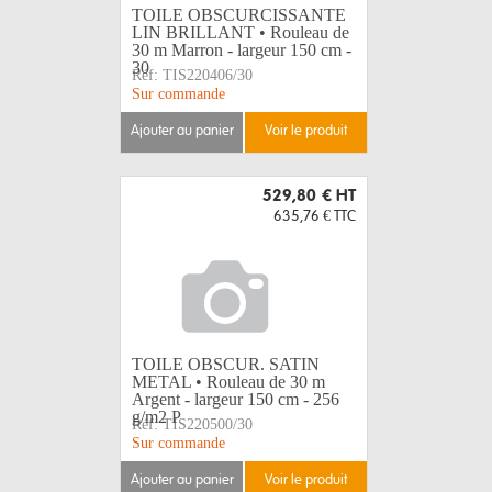
TOILE OBSCURCISSANTE
LIN BRILLANT • Rouleau de
30 m Marron - largeur 150 cm -
30
Réf:
TIS220406/30
Sur commande
ajouter au panier
voir le produit
529,80 €
HT
635,76 €
TTC
TOILE OBSCUR. SATIN
METAL • Rouleau de 30 m
Argent - largeur 150 cm - 256
g/m2 P
Réf:
TIS220500/30
Sur commande
ajouter au panier
voir le produit