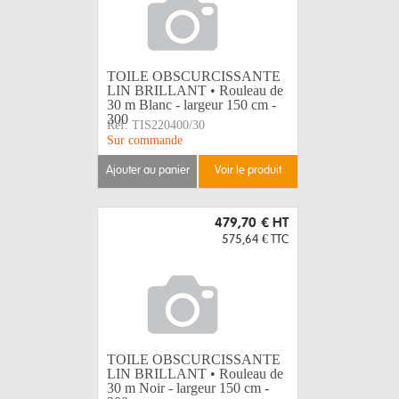
TOILE OBSCURCISSANTE
LIN BRILLANT • Rouleau de
30 m Blanc - largeur 150 cm -
300
Réf:
TIS220400/30
Sur commande
ajouter au panier
voir le produit
479,70 €
HT
575,64 €
TTC
TOILE OBSCURCISSANTE
LIN BRILLANT • Rouleau de
30 m Noir - largeur 150 cm -