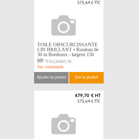
575,64 €
TTC
TOILE OBSCURCISSANTE
LIN BRILLANT • Rouleau de
30 m Bordeaux - largeur 150
cm -
Réf:
TIS220405/30
Sur commande
ajouter au panier
voir le produit
479,70 €
HT
575,64 €
TTC