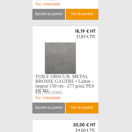
Sur commande
ajouter au panier
voir le produit
18,19 €
HT
21,83 €
TTC
TOILE OBSCUR. METAL
BROSSE GAUFRE • Laiton -
largeur 150 cm - 277 g/m2 PES
FR M1
Réf:
TIS220802
Sur commande
ajouter au panier
voir le produit
20,00 €
HT
24,00 €
TTC