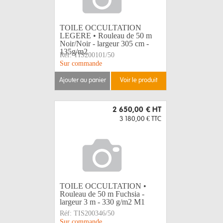
TOILE OCCULTATION
LEGERE • Rouleau de 50 m
Noir/Noir - largeur 305 cm -
135g/m2
Réf:
TIS200101/50
Sur commande
ajouter au panier
voir le produit
2 650,00 €
HT
3 180,00 €
TTC
TOILE OCCULTATION •
Rouleau de 50 m Fuchsia -
largeur 3 m - 330 g/m2 M1
Réf:
TIS200346/50
Sur commande