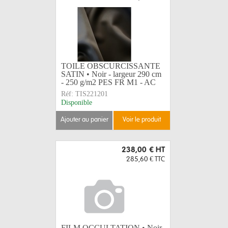
TOILE OBSCURCISSANTE
SATIN • Noir - largeur 290 cm
- 250 g/m2 PES FR M1 - AC
Réf:
TIS221201
Disponible
ajouter au panier
voir le produit
238,00 €
HT
285,60 €
TTC
FILM OCCULTATION • Noir