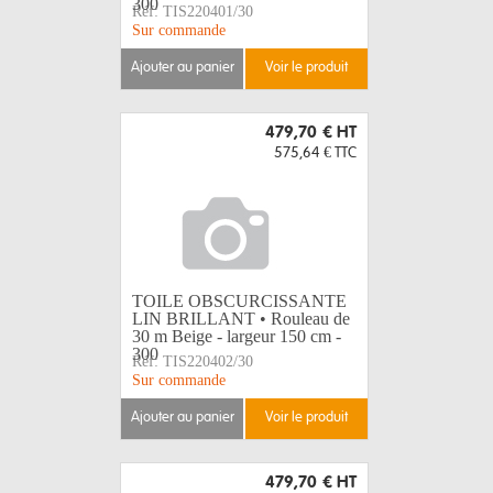
300
Réf:
TIS220401/30
Sur commande
ajouter au panier
voir le produit
479,70 €
HT
575,64 €
TTC
TOILE OBSCURCISSANTE
LIN BRILLANT • Rouleau de
30 m Beige - largeur 150 cm -
300
Réf:
TIS220402/30
Sur commande
ajouter au panier
voir le produit
479,70 €
HT