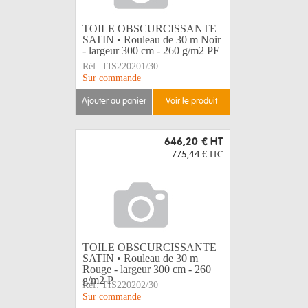
TOILE OBSCURCISSANTE
SATIN • Rouleau de 30 m Noir
- largeur 300 cm - 260 g/m2 PE
Réf:
TIS220201/30
Sur commande
ajouter au panier
voir le produit
646,20 €
HT
775,44 €
TTC
TOILE OBSCURCISSANTE
SATIN • Rouleau de 30 m
Rouge - largeur 300 cm - 260
g/m2 P
Réf:
TIS220202/30
Sur commande