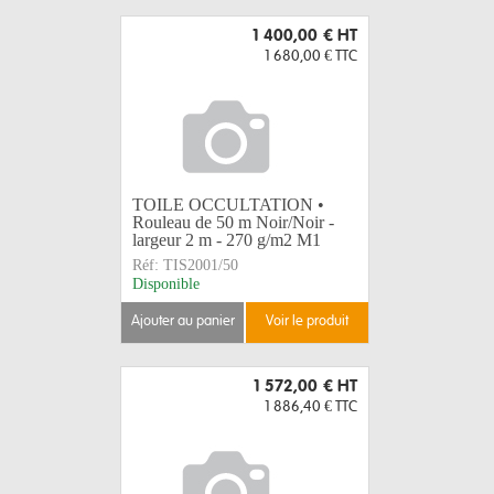
1 400,00 €
HT
1 680,00 €
TTC
TOILE OCCULTATION •
Rouleau de 50 m Noir/Noir -
largeur 2 m - 270 g/m2 M1
Réf:
TIS2001/50
Disponible
ajouter au panier
voir le produit
1 572,00 €
HT
1 886,40 €
TTC