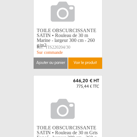
TOILE OBSCURCISSANTE
SATIN • Rouleau de 30 m
Marine - largeur 300 cm - 260
g/m2
Réf:
TIS220204/30
Sur commande
ajouter au panier
voir le produit
646,20 €
HT
775,44 €
TTC
TOILE OBSCURCISSANTE
SATIN • Rouleau de 30 m Gris