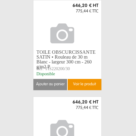
646,20 €
HT
775,44 €
TTC
TOILE OBSCURCISSANTE
SATIN • Rouleau de 30 m
Blanc - largeur 300 cm - 260
g/m2 P
Réf:
TIS220200/30
Disponible
ajouter au panier
voir le produit
646,20 €
HT
775,44 €
TTC