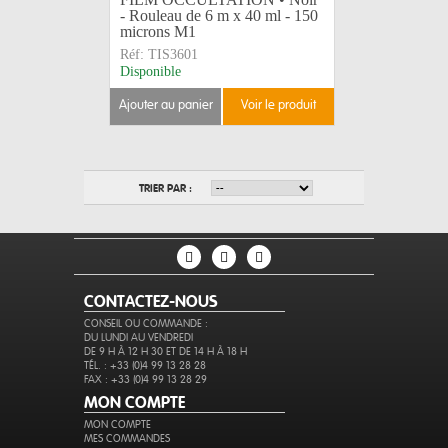
- Rouleau de 6 m x 40 ml - 150
microns M1
Réf:
TIS3601
Disponible
ajouter au panier
voir le produit
TRIER PAR :
CONTACTEZ-NOUS
CONSEIL OU COMMANDE :
DU LUNDI AU VENDREDI
DE 9 H À 12 H 30 ET DE 14 H À 18 H
TÉL. : +33 (0)4 99 13 28 28
FAX : +33 (0)4 99 13 28 29
MON COMPTE
MON COMPTE
MES COMMANDES