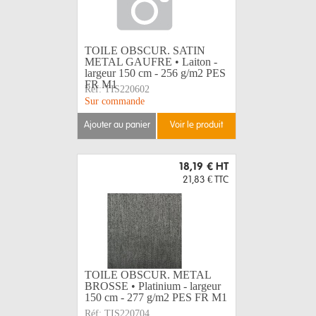
TOILE OBSCUR. SATIN
METAL GAUFRE • Laiton -
largeur 150 cm - 256 g/m2 PES
FR M1
Réf:
TIS220602
Sur commande
ajouter au panier
voir le produit
18,19 €
HT
21,83 €
TTC
TOILE OBSCUR. METAL
BROSSE • Platinium - largeur
150 cm - 277 g/m2 PES FR M1
Réf:
TIS220704