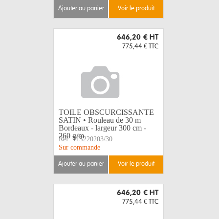
ajouter au panier
voir le produit
646,20 €
HT
775,44 €
TTC
TOILE OBSCURCISSANTE
SATIN • Rouleau de 30 m
Bordeaux - largeur 300 cm -
260 g/m
Réf:
TIS220203/30
Sur commande
ajouter au panier
voir le produit
646,20 €
HT
775,44 €
TTC