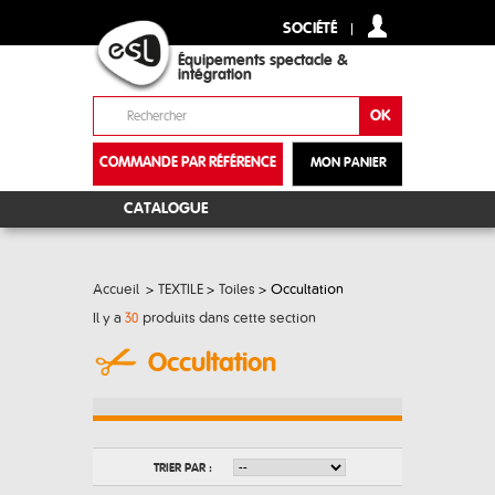
SOCIÉTÉ
Équipements spectacle &
intégration
COMMANDE PAR RÉFÉRENCE
MON PANIER
+
CATALOGUE
Accueil
>
TEXTILE
>
Toiles
>
Occultation
Il y a
30
produits dans cette section
Occultation
TRIER PAR :