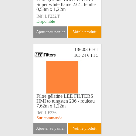
Super white flame 232 - feuille
0,53m x 1,22m
Réf:
LF232/F
Disponible
ajouter au panier
voir le produit
136,03 €
HT
163,24 €
TTC
Filtre gélatine LEE FILTERS
HMI to tungsten 236 - rouleau
7,62m x 1,22m
Réf:
LF236
Sur commande
ajouter au panier
voir le produit