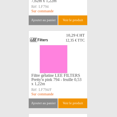
7,62m x 1,22m
Réf:
LF794
Sur commande
ajouter au panier
voir le produit
10,29 €
HT
12,35 €
TTC
Filtre gélatine LEE FILTERS
Pretty'n pink 794 - feuille 0,53
x 1,22m
Réf:
LF794/F
Sur commande
ajouter au panier
voir le produit