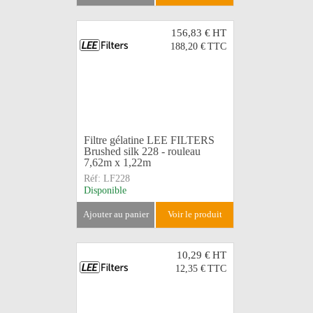
156,83 €
HT
188,20 €
TTC
Filtre gélatine LEE FILTERS
Brushed silk 228 - rouleau
7,62m x 1,22m
Réf:
LF228
Disponible
ajouter au panier
voir le produit
10,29 €
HT
12,35 €
TTC