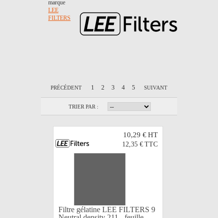
marque
LEE
FILTERS
1
2
3
4
5
PRÉCÉDENT
SUIVANT
TRIER PAR :
10,29 €
HT
12,35 €
TTC
Filtre gélatine LEE FILTERS 9
Neutral density 211 - feuille