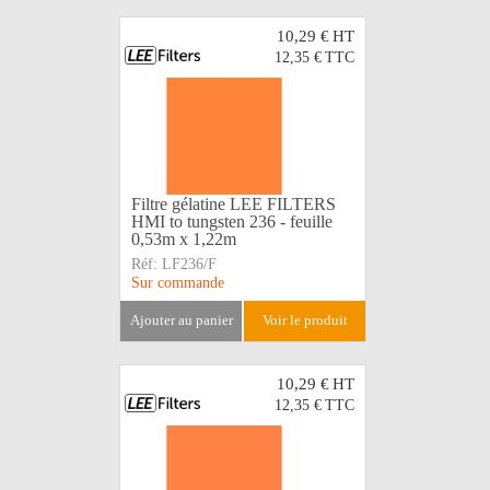
10,29 €
HT
12,35 €
TTC
Filtre gélatine LEE FILTERS
HMI to tungsten 236 - feuille
0,53m x 1,22m
Réf:
LF236/F
Sur commande
ajouter au panier
voir le produit
10,29 €
HT
12,35 €
TTC