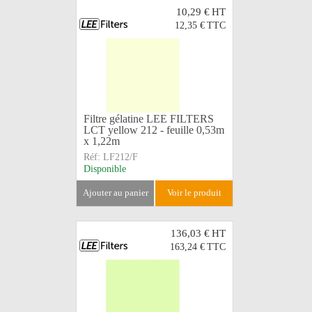
10,29 €
HT
12,35 €
TTC
Filtre gélatine LEE FILTERS
LCT yellow 212 - feuille 0,53m
x 1,22m
Réf:
LF212/F
Disponible
ajouter au panier
voir le produit
136,03 €
HT
163,24 €
TTC