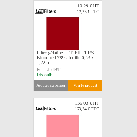
10,29 €
HT
12,35 €
TTC
Filtre gélatine LEE FILTERS
Blood red 789 - feuille 0,53 x
1,22m
Réf:
LF789/F
Disponible
ajouter au panier
voir le produit
136,03 €
HT
163,24 €
TTC