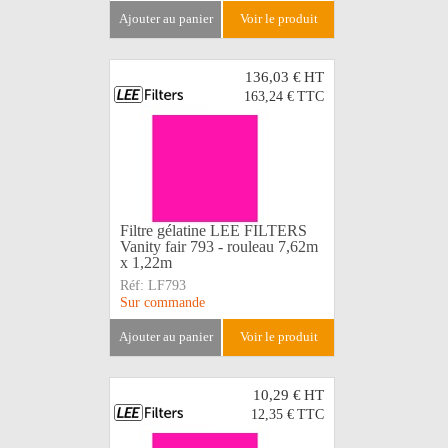
ajouter au panier
voir le produit
136,03 €
HT
163,24 €
TTC
Filtre gélatine LEE FILTERS
Vanity fair 793 - rouleau 7,62m
x 1,22m
Réf:
LF793
Sur commande
ajouter au panier
voir le produit
10,29 €
HT
12,35 €
TTC