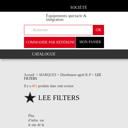
SOCIÉTÉ
Équipements spectacle &
intégration
COMMANDE PAR RÉFÉRENCE
MON PANIER
+
CATALOGUE
Accueil
>
MARQUES
>
Distributeur agréé K-P
>
LEE
FILTERS
Il y a
483
produits dans cette section
LEE FILTERS
Plus
d’infos sur
le site de la