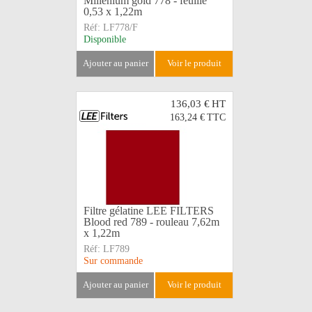
Millenium gold 778 - feuille
0,53 x 1,22m
Réf:
LF778/F
Disponible
ajouter au panier
voir le produit
136,03 €
HT
163,24 €
TTC
Filtre gélatine LEE FILTERS
Blood red 789 - rouleau 7,62m
x 1,22m
Réf:
LF789
Sur commande
ajouter au panier
voir le produit