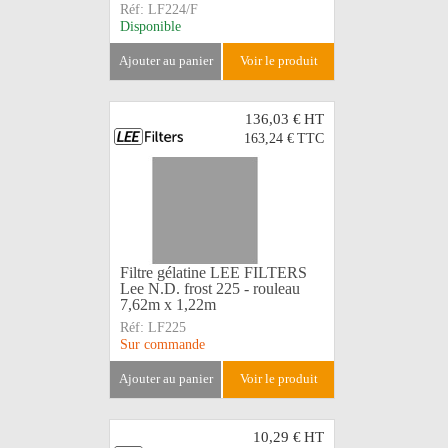
Réf:
LF224/F
Disponible
ajouter au panier
voir le produit
136,03 €
HT
163,24 €
TTC
Filtre gélatine LEE FILTERS
Lee N.D. frost 225 - rouleau
7,62m x 1,22m
Réf:
LF225
Sur commande
ajouter au panier
voir le produit
10,29 €
HT