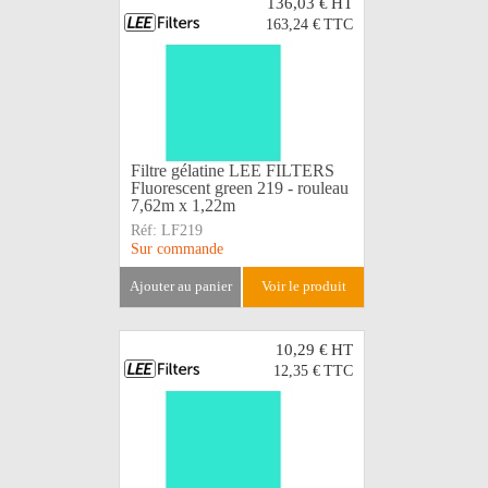
136,03 €
HT
163,24 €
TTC
Filtre gélatine LEE FILTERS
Fluorescent green 219 - rouleau
7,62m x 1,22m
Réf:
LF219
Sur commande
ajouter au panier
voir le produit
10,29 €
HT
12,35 €
TTC