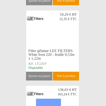
ajouter au panier
voir le produit
10,29 €
HT
12,35 €
TTC
Filtre gélatine LEE FILTERS
White frost 220 - feuille 0,53m
x 1,22m
Réf:
LF220/F
Disponible
ajouter au panier
voir le produit
136,03 €
HT
163,24 €
TTC