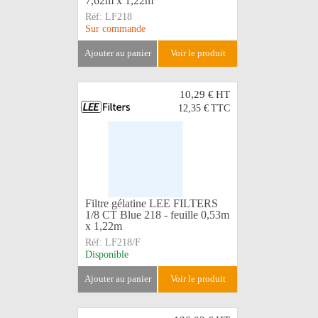
7,62m x 1,22m
Réf:
LF218
Sur commande
ajouter au panier
voir le produit
10,29 €
HT
12,35 €
TTC
Filtre gélatine LEE FILTERS
1/8 CT Blue 218 - feuille 0,53m
x 1,22m
Réf:
LF218/F
Disponible
ajouter au panier
voir le produit