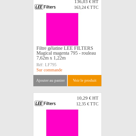
136,03 €
HT
163,24 €
TTC
Filtre gélatine LEE FILTERS
Magical magenta 795 - rouleau
7,62m x 1,22m
Réf:
LF795
Sur commande
ajouter au panier
voir le produit
10,29 €
HT
12,35 €
TTC