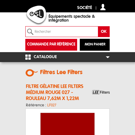
SOCIÉTÉ
Équipements spectacle &
intégration
COMMANDE PAR RÉFÉRENCE
MON PANIER
+
CATALOGUE
Filtres Lee Filters
FILTRE GÉLATINE LEE FILTERS
MÉDIUM ROUGE 027 -
ROULEAU 7,62M X 1,22M
Référence :
LF027