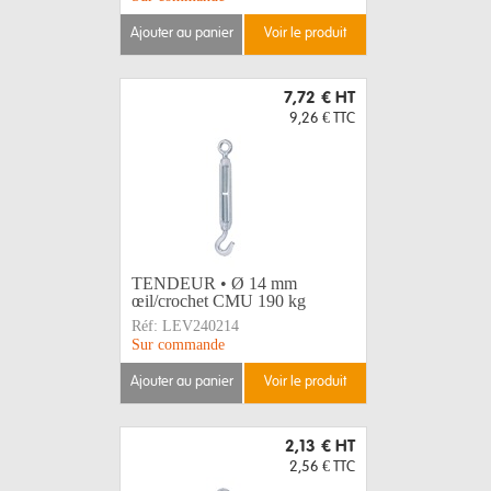
ajouter au panier
voir le produit
7,72 €
HT
9,26 €
TTC
TENDEUR • Ø 14 mm
œil/crochet CMU 190 kg
Réf:
LEV240214
Sur commande
ajouter au panier
voir le produit
2,13 €
HT
2,56 €
TTC