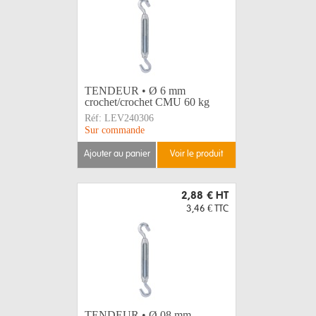
TENDEUR • Ø 6 mm
crochet/crochet CMU 60 kg
Réf:
LEV240306
Sur commande
ajouter au panier
voir le produit
2,88 €
HT
3,46 €
TTC
TENDEUR • Ø 08 mm