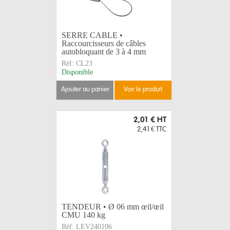
SERRE CABLE •
Raccourcisseurs de câbles
autobloquant de 3 à 4 mm
Réf:
CL23
Disponible
ajouter au panier
voir le produit
2,01 €
HT
2,41 €
TTC
TENDEUR • Ø 06 mm œil/œil
CMU 140 kg
Réf:
LEV240106