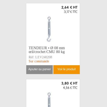
2,64 €
HT
3,17 €
TTC
TENDEUR • Ø 08 mm
œil/crochet CMU 80 kg
Réf:
LEV240208
Sur commande
ajouter au panier
voir le produit
3,80 €
HT
4,56 €
TTC