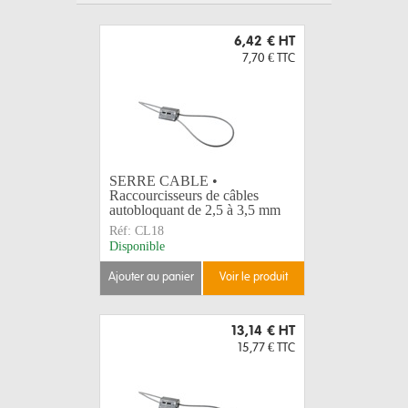
6,42 €
HT
7,70 €
TTC
SERRE CABLE •
Raccourcisseurs de câbles
autobloquant de 2,5 à 3,5 mm
Réf:
CL18
Disponible
ajouter au panier
voir le produit
13,14 €
HT
15,77 €
TTC