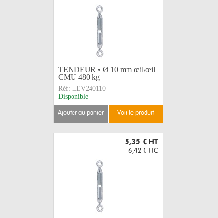
TENDEUR • Ø 10 mm œil/œil
CMU 480 kg
Réf:
LEV240110
Disponible
ajouter au panier
voir le produit
5,35 €
HT
6,42 €
TTC