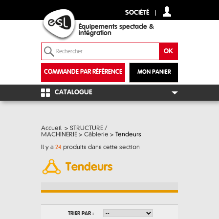
SOCIÉTÉ
Équipements spectacle &
intégration
COMMANDE PAR RÉFÉRENCE
MON PANIER
+
CATALOGUE
Accueil
>
STRUCTURE /
MACHINERIE
>
Câblerie
>
Tendeurs
Il y a
24
produits dans cette section
Tendeurs
TRIER PAR :