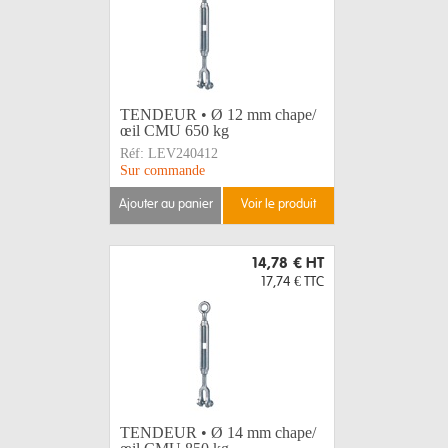
TENDEUR • Ø 12 mm chape/
œil CMU 650 kg
Réf:
LEV240412
Sur commande
ajouter au panier
voir le produit
14,78 €
HT
17,74 €
TTC
TENDEUR • Ø 14 mm chape/