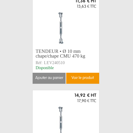
11,36 €
HT
13,63 €
TTC
TENDEUR • Ø 10 mm
chape/chape CMU 470 kg
Réf:
LEV240510
Disponible
ajouter au panier
voir le produit
14,92 €
HT
17,90 €
TTC