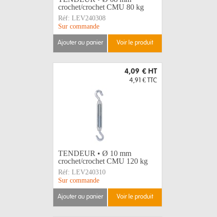
crochet/crochet CMU 80 kg
Réf:
LEV240308
Sur commande
ajouter au panier
voir le produit
4,09 €
HT
4,91 €
TTC
TENDEUR • Ø 10 mm
crochet/crochet CMU 120 kg
Réf:
LEV240310
Sur commande
ajouter au panier
voir le produit