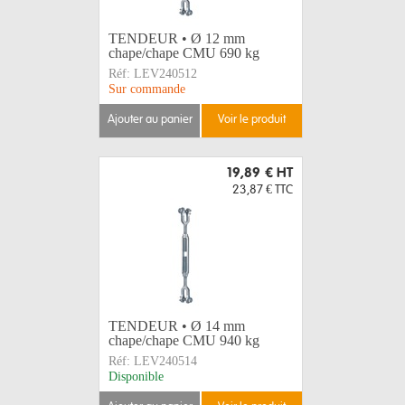
TENDEUR • Ø 12 mm
chape/chape CMU 690 kg
Réf:
LEV240512
Sur commande
ajouter au panier
voir le produit
19,89 €
HT
23,87 €
TTC
TENDEUR • Ø 14 mm
chape/chape CMU 940 kg
Réf:
LEV240514
Disponible