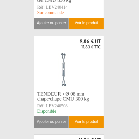
œil CMU 850 kg
Réf:
LEV240414
Sur commande
ajouter au panier
voir le produit
9,86 €
HT
11,83 €
TTC
TENDEUR • Ø 08 mm
chape/chape CMU 300 kg
Réf:
LEV240508
Disponible
ajouter au panier
voir le produit