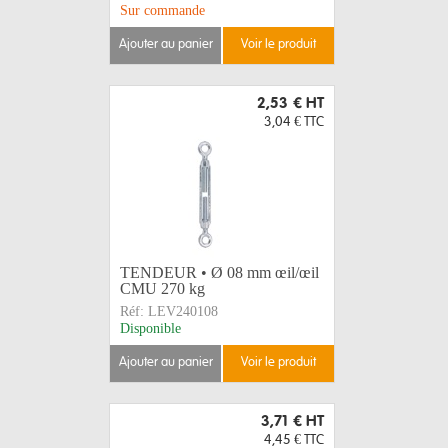
Sur commande
ajouter au panier
voir le produit
2,53 €
HT
3,04 €
TTC
TENDEUR • Ø 08 mm œil/œil
CMU 270 kg
Réf:
LEV240108
Disponible
ajouter au panier
voir le produit
3,71 €
HT
4,45 €
TTC