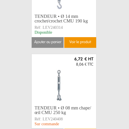
TENDEUR • Ø 14 mm
crochet/crochet CMU 190 kg
Réf:
LEV240314
Disponible
ajouter au panier
voir le produit
6,72 €
HT
8,06 €
TTC
TENDEUR • Ø 08 mm chape/
œil CMU 250 kg
Réf:
LEV240408
Sur commande