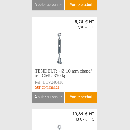
ajouter au panier
voir le produit
8,25 €
HT
9,90 €
TTC
TENDEUR • Ø 10 mm chape/
œil CMU 350 kg
Réf:
LEV240410
Sur commande
ajouter au panier
voir le produit
10,89 €
HT
13,07 €
TTC