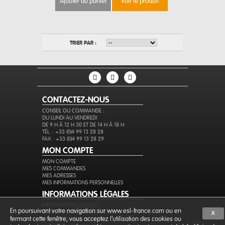
ajouter au panier
voir le produit
TRIER PAR :
CONTACTEZ-NOUS
CONSEIL OU COMMANDE :
DU LUNDI AU VENDREDI
DE 9 H À 12 H 30 ET DE 14 H À 18 H
TÉL. : +33 (0)4 99 13 28 28
FAX : +33 (0)4 99 13 28 29
MON COMPTE
MON COMPTE
MES COMMANDES
MES ADRESSES
MES INFORMATIONS PERSONNELLES
INFORMATIONS LÉGALES
INFORMATIONS LÉGALES
En poursuivant votre navigation sur www.esl-france.com ou en
CONDITIONS GÉNÉRALES DE VENTE
X
fermant cette fenêtre, vous acceptez l’utilisation des cookies ou
PROTECTION DES DONNÉES