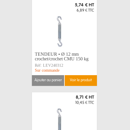
5,74 €
HT
6,89 €
TTC
TENDEUR • Ø 12 mm
crochet/crochet CMU 150 kg
Réf:
LEV240312
Sur commande
ajouter au panier
voir le produit
8,71 €
HT
10,45 €
TTC