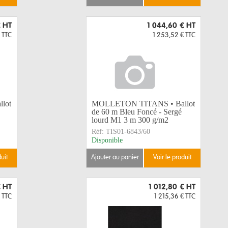
€
HT
1 044,60 €
HT
TTC
1 253,52 €
TTC
lot
MOLLETON TITANS • Ballot
de 60 m Bleu Foncé - Sergé
lourd M1 3 m 300 g/m2
Réf:
TIS01-6843/60
Disponible
duit
ajouter au panier
voir le produit
€
HT
1 012,80 €
HT
TTC
1 215,36 €
TTC