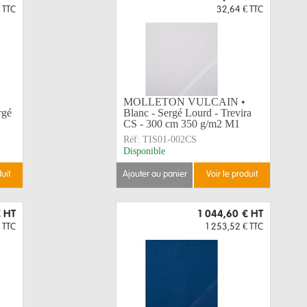
TTC
32,64 €
TTC
MOLLETON VULCAIN •
rgé
Blanc - Sergé Lourd - Trevira
CS - 300 cm 350 g/m2 M1
Réf:
TIS01-002CS
Disponible
duit
ajouter au panier
voir le produit
€
HT
1 044,60 €
HT
TTC
1 253,52 €
TTC