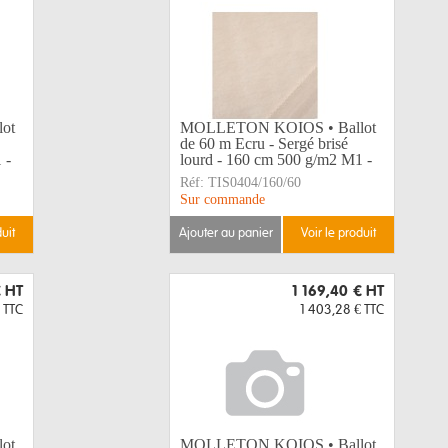
ot
MOLLETON KOIOS • Ballot
de 60 m Ecru - Sergé brisé
 -
lourd - 160 cm 500 g/m2 M1 -
Réf:
TIS0404/160/60
Sur commande
duit
ajouter au panier
voir le produit
€
HT
1 169,40 €
HT
TTC
1 403,28 €
TTC
ot
MOLLETON KOIOS • Ballot