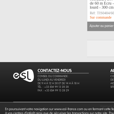
de 60 m Ecru -
lourd - 300 c
Réf:
TIS0404/6
Sur commande
ajouter au panier
CONTACTEZ-NOUS
A
CONSEIL OU COMMANDE :
CO
DU LUNDI AU VENDREDI
DE
DE 9 H À 12 H 30 ET DE 14 H À 18 H
AI
TÉL. : +33 (0)4 99 13 28 28
SI
FAX : +33 (0)4 99 13 28 29
paiement 
En poursuivant votre navigation sur www.esl-france.com ou en fermant cette fen
à vos centres d'intérêt ainsi que de sécuriser les transactions sur notre site. P