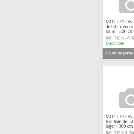
MOLLETON TI
de 60 m Vert in
lourd - 300 c
Réf:
TIS01-VI/
Disponible
ajouter au panier
MOLLETON 
Rouleau de 50 
leger - 300 c
Réf:
TIS01/L/50