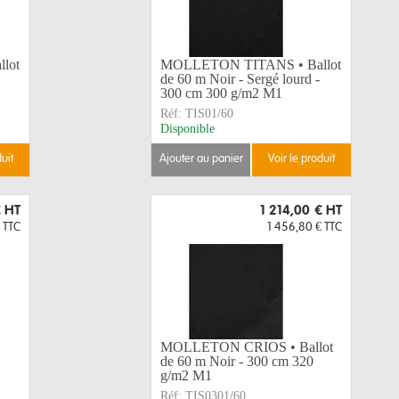
lot
MOLLETON TITANS • Ballot
de 60 m Noir - Sergé lourd -
300 cm 300 g/m2 M1
Réf:
TIS01/60
Disponible
duit
ajouter au panier
voir le produit
€
HT
1 214,00 €
HT
TTC
1 456,80 €
TTC
MOLLETON CRIOS • Ballot
de 60 m Noir - 300 cm 320
g/m2 M1
Réf:
TIS0301/60