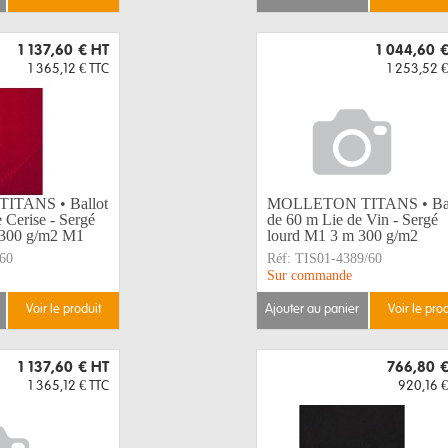
1 137,60 €
HT
1 044,60 
1 365,12 €
TTC
1 253,52 €
TANS • Ballot
MOLLETON TITANS • Bal
Cerise - Sergé
de 60 m Lie de Vin - Sergé
 300 g/m2 M1
lourd M1 3 m 300 g/m2
60
Réf:
TIS01-4389/60
Sur commande
voir le produit
ajouter au panier
voir le pro
1 137,60 €
HT
766,80 
1 365,12 €
TTC
920,16 €