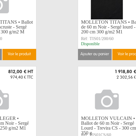
TANS • Ballot
MOLLETON TITANS • Bal
cruste - Sergé
de 60 m Noir - Sergé lourd -
m 300 g/m2 M
200 cm 300 g/m2 M1
60
Réf:
TIS01/200/60
Disponible
voir le produit
ajouter au panier
voir le pro
812,00 €
HT
1 918,80 
974,40 €
TTC
2 302,56 €
LEGER •
MOLLETON VULCAIN •
m Noir - Sergé
Ballot de 60 m Noir - Sergé
m 250 g/m2 M1
Lourd - Trevira CS - 300 cm
350 g
Réf:
TIS01CS/60