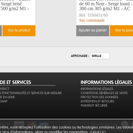
 Sergé brisé
de 60 m Noir - Sergé lourd -
m 500 g/m2 M1 -
300 cm 305 g/m2 M1 - AC
0
Réf:
TIS0431/60
Sur commande
voir le produit
ajouter au panier
voir le pro
AFFICHAGE :
GRILLE
IDE ET SERVICES
INFORMATIONS LÉGALES
NTACT
INFORMATIONS LÉGALES
S FONCTIONNALITÉS ET SERVICES SUR-MESURE
CONDITIONS GÉNÉRALES DE VENTE
DE EN LIGNE
PROTECTION DES DONNÉES
TEMAP
EXPÉDITION ET RETOURS
PAIEMENT SÉCURISÉ
sécurisé
retrouvez nous sur
être, vous acceptez l’utilisation des cookies ou technologies similaires. Les cook
our plus d'informations, gérer ou modifier les paramètres,
.
CLIQUEZ ICI