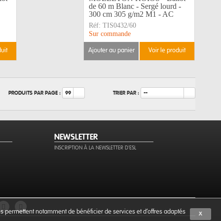
de 60 m Blanc - Sergé lourd -
300 cm 305 g/m2 M1 - AC
Réf:
TIS0432/60
Sur commande
duit
ajouter au panier
voir le produit
PRODUITS PAR PAGE :
TRIER PAR :
99
--
NEWSLETTER
INSCRIPTION À LA NEWSLETTER D'ESL
ies permettent notamment de bénéficier de services et d'offres adaptés
X