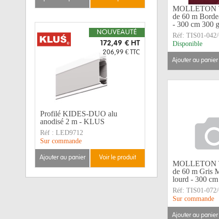
MOLLETON TI
de 60 m Bordea
- 300 cm 300 
NOUVEAUTÉ
Réf:
TIS01-042/
172,49 €
HT
Disponible
206,99 €
TTC
ajouter au panier
Profilé KIDES-DUO alu
anodisé 2 m - KLUS
Réf :
LED9712
Sur commande
ajouter au panier
voir le produit
MOLLETON TI
de 60 m Gris 
lourd - 300 c
Réf:
TIS01-072/
Sur commande
ajouter au panier