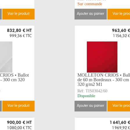
Sur commande
voir le produit
ajouter au panier
voir le pro
832,80 €
HT
963,60 
999,36 €
TTC
1 156,32 €
IOS • Ballot
MOLLETON CRIOS • Ball
 - 300 cm 320
de 60 m Bordeaux - 300 cm
320 g/m2 M1
0
Réf:
TIS03042/60
Disponible
voir le produit
ajouter au panier
voir le pro
900,00 €
HT
1 641,60 
1 080,00 €
TTC
1 969,92 €