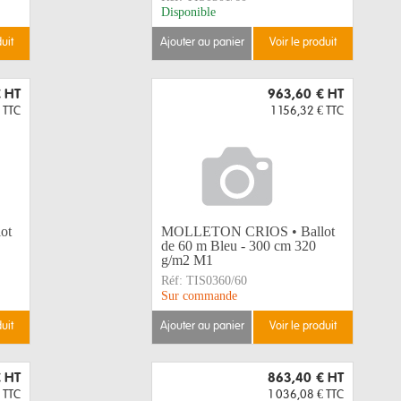
Disponible
duit
ajouter au panier
voir le produit
€
HT
963,60 €
HT
TTC
1 156,32 €
TTC
ot
MOLLETON CRIOS • Ballot
de 60 m Bleu - 300 cm 320
g/m2 M1
Réf:
TIS0360/60
Sur commande
duit
ajouter au panier
voir le produit
€
HT
863,40 €
HT
TTC
1 036,08 €
TTC