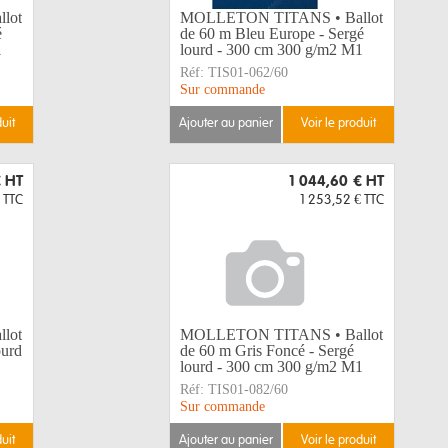
lot
MOLLETON TITANS • Ballot
é
de 60 m Bleu Europe - Sergé
1
lourd - 300 cm 300 g/m2 M1
Réf:
TIS01-062/60
Sur commande
duit
ajouter au panier
voir le produit
€
HT
1 044,60 €
HT
TTC
1 253,52 €
TTC
lot
MOLLETON TITANS • Ballot
ourd
de 60 m Gris Foncé - Sergé
lourd - 300 cm 300 g/m2 M1
Réf:
TIS01-082/60
Sur commande
duit
ajouter au panier
voir le produit