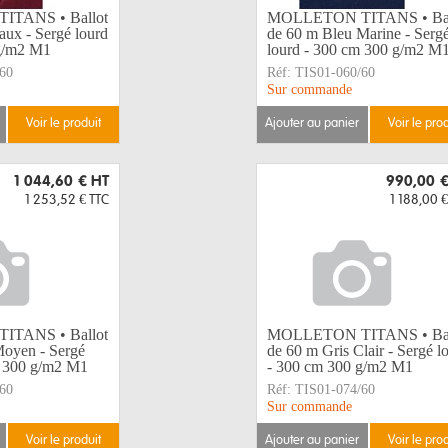
TANS • Ballot
MOLLETON TITANS • Bal
ux - Sergé lourd
de 60 m Bleu Marine - Serg
g/m2 M1
lourd - 300 cm 300 g/m2 M
60
Réf:
TIS01-060/60
Sur commande
voir le produit
ajouter au panier
voir le pro
1 044,60 €
HT
990,00 
1 253,52 €
TTC
1 188,00 €
TANS • Ballot
MOLLETON TITANS • Bal
Moyen - Sergé
de 60 m Gris Clair - Sergé l
m 300 g/m2 M1
- 300 cm 300 g/m2 M1
60
Réf:
TIS01-074/60
Sur commande
voir le produit
ajouter au panier
voir le pro