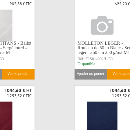
902,88 €
TTC
622,20 €
TANS • Ballot
MOLLETON LEGER •
- Sergé lourd -
Rouleau de 50 m Blanc - Se
/m2 M1
leger - 260 cm 250 g/m2 M1
60
Réf:
TIS01-002/L/50
Disponible
voir le produit
ajouter au panier
voir le pro
1 044,60 €
HT
1 044,60 
1 253,52 €
TTC
1 253,52 €