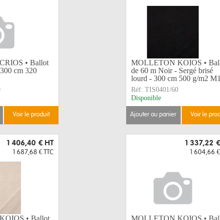
IOS • Ballot
MOLLETON KOIOS • Ball
- 300 cm 320
de 60 m Noir - Sergé brisé
lourd - 300 cm 500 g/m2 M1
0
Réf:
TIS0401/60
Disponible
voir le produit
ajouter au panier
voir le pro
1 406,40 €
HT
1 337,22 
1 687,68 €
TTC
1 604,66 €
IOS • Ballot
MOLLETON KOIOS • Ball