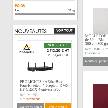
POIDS
1 kg
90 kg
VOIR TOUT
NOUVEAUTÉS
MOLLETON TI
de 60 m Blanc 
300 cm 300 g
NOUVEAUTÉ
Réf:
TIS01-002/
2 112,20 €
HT
Disponible
2 534,64 €
TTC
ajouter au panier
PROLIGHTS • AEtherBox
Four Émetteur / récepteur DMX
HF CRMX 4 univers IP65
Réf :
ML355
Sur commande
ajouter au panier
voir le produit