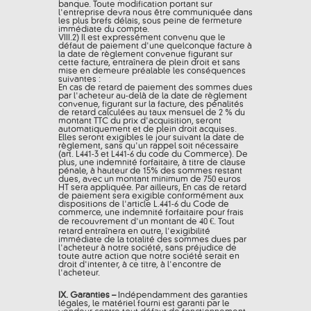
banque. Toute modification portant sur
l'entreprise devra nous être communiquée dans
les plus brefs délais, sous peine de fermeture
immédiate du compte.
VIII.2) Il est expressément convenu que le
défaut de paiement d'une quelconque facture à
la date de règlement convenue figurant sur
cette facture, entraînera de plein droit et sans
mise en demeure préalable les conséquences
suivantes :
En cas de retard de paiement des sommes dues
par l'acheteur au-delà de la date de règlement
convenue, figurant sur la facture, des pénalités
de retard calculées au taux mensuel de 2 % du
montant TTC du prix d'acquisition, seront
automatiquement et de plein droit acquises.
Elles seront exigibles le jour suivant la date de
règlement, sans qu'un rappel soit nécessaire
(art. L441-3 et L441-6 du code du Commerce). De
plus, une indemnité forfaitaire, à titre de clause
pénale, à hauteur de 15% des sommes restant
dues, avec un montant minimum de 750 euros
HT sera appliquée. Par ailleurs, En cas de retard
de paiement sera exigible conformément aux
dispositions de l'article L.441-6 du Code de
commerce, une indemnité forfaitaire pour frais
de recouvrement d'un montant de 40 €. Tout
retard entraînera en outre, l'exigibilité
immédiate de la totalité des sommes dues par
l'acheteur à notre société, sans préjudice de
toute autre action que notre société serait en
droit d'intenter, à ce titre, à l'encontre de
l'acheteur.
IX. Garanties –
Indépendamment des garanties
légales, le matériel fourni est garanti par le