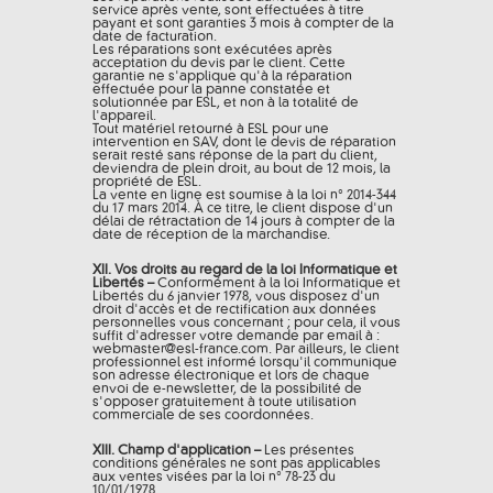
service après vente, sont effectuées à titre
payant et sont garanties 3 mois à compter de la
date de facturation.
Les réparations sont exécutées après
acceptation du devis par le client. Cette
garantie ne s'applique qu'à la réparation
effectuée pour la panne constatée et
solutionnée par ESL, et non à la totalité de
l'appareil.
Tout matériel retourné à ESL pour une
intervention en SAV, dont le devis de réparation
serait resté sans réponse de la part du client,
deviendra de plein droit, au bout de 12 mois, la
propriété de ESL.
La vente en ligne est soumise à la loi n° 2014-344
du 17 mars 2014. À ce titre, le client dispose d'un
délai de rétractation de 14 jours à compter de la
date de réception de la marchandise.
XII. Vos droits au regard de la loi Informatique et
Libertés –
Conformément à la loi Informatique et
Libertés du 6 janvier 1978, vous disposez d'un
droit d'accès et de rectification aux données
personnelles vous concernant ; pour cela, il vous
suffit d'adresser votre demande par email à :
webmaster@
esl-france.com. Par ailleurs, le client
professionnel est informé lorsqu'il communique
son adresse électronique et lors de chaque
envoi de e-newsletter, de la possibilité de
s'opposer gratuitement à toute utilisation
commerciale de ses coordonnées.
XIII. Champ d'application –
Les présentes
conditions générales ne sont pas applicables
aux ventes visées par la loi n° 78-23 du
10/01/1978.