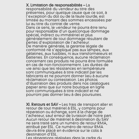
X. Limitation de responsabilités –
La
responsabilité du vendeur au titre des
présentes, pour quelque cause que ce soit, à
l'exception du dol ou de la faute lourde, est
limitée au montant des sommes encaissées par
lui au titre du contrat de vente.
Dans ce sens, le vendeur ne pourra être tenu
pour responsable d'un quelconque dommage
spécial, indirect ou immatériel et plus
généralement de tout dommage résultant de
pertes d'exploitation de l'acheteur.
De manière générale, la garantie légale de
conformité ne s’applique pas aux lampes, aux
gélatines, aux fusibles, ni aux transformateurs et
batteries. En conséquence, aucune réclamation
concernant ces produits ne pourra être formulée
en cas de non-fonctionnement. Les durées de
vie ainsi que les résistances en température
sont communiquées à titre indicatif par les
fabricants et ne pourront donner lieu à aucune
réclamation ou contestation. Les photos
d’illustration des produits dans nos catalogues
papier ainsi que sur notre boutique en ligne
sont communiquées à titre indicatif et ne
pourront pas donner lieu à des poursuites.
XI. Retours et SAV –
Les frais de transport aller et
retour de tout matériel à ESL, y compris pour
réparation ou échange, sont à la charge de
l'acheteur, sauf erreur de livraison de notre part.
Aucun retour de matériel à destination du SAV
ne sera traité sans un numéro de retour RMA,
attribué par ESL. Ce numéro de retour RMA
devra être placé en évidence sur le colis à
destination d'ESL.
Les réparations réalisées dans le cadre du