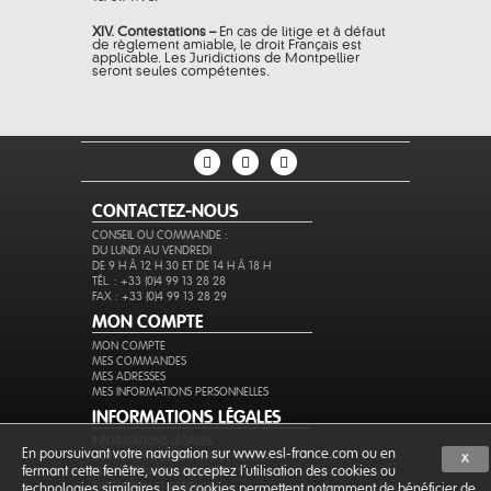
XIV. Contestations –
En cas de litige et à défaut
de règlement amiable, le droit Français est
applicable. Les Juridictions de Montpellier
seront seules compétentes.
CONTACTEZ-NOUS
CONSEIL OU COMMANDE :
DU LUNDI AU VENDREDI
DE 9 H À 12 H 30 ET DE 14 H À 18 H
TÉL. : +33 (0)4 99 13 28 28
FAX : +33 (0)4 99 13 28 29
MON COMPTE
MON COMPTE
MES COMMANDES
MES ADRESSES
MES INFORMATIONS PERSONNELLES
INFORMATIONS LÉGALES
INFORMATIONS LÉGALES
En poursuivant votre navigation sur www.esl-france.com ou en
CONDITIONS GÉNÉRALES DE VENTE
X
fermant cette fenêtre, vous acceptez l’utilisation des cookies ou
PROTECTION DES DONNÉES
EXPÉDITION ET RETOURS
technologies similaires. Les cookies permettent notamment de bénéficier de