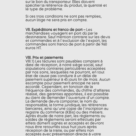
sur le bon du transporteur. Elles doivent
spécifier la référence du produit, la quantité et
le type de problème.
Si ces trois conditions ne sont pas remplies,
aucun litige ne sera pris en compte.
VII. Expéditions et franco de port –
Les
marchandises voyagent en port dû par le
destinataire. Sauf mention contraire sur les devis
et commandes et à l'exclusion de l'export, les
commandes sont franco de port à partir de 960
euros HT.
VIII. Prix et paiements
VIII.1) Les factures sont payables comptant à
date de réception, à notre siège social, sauf
stipulations contraires particulières acceptées
par nos soins, lesquelles ne pourront, en tout
état de cause pas conduire à un délai de
paiement supérieur à 45 jours fin de mois. Aucun
escompte pour paiement anticipé ne sera
accordé. Cependant, en fonction de la
fréquence des commandes, du chiffre d'affaires
réalisé, des garanties apportées, il est possible
au client de demander l'ouverture d'un compte.
La demande devra comporter, le nom du
responsable, la forme juridique, les références
bancaires, ainsi qu'une copie de l'inscription au
registre du commerce (KBis) ou des métiers.
Après étude de notre part, les règlements ou
soldes de règlements seront effectués par
effets dûment signés et acceptés et devront
nous être retournés sous huit jours après
réception de la traite, ou par effets non
acceptés avec présentation directe à votre