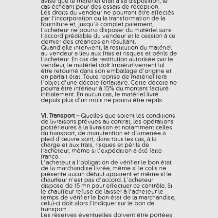
avisé que le matériel était à sa disposition, le
cas échéant pour des essais de réception.
Les droits du vendeur ne pourront être affectés
par l'incorporation ou la transformation de la
fourniture et, jusqu'à complet paiement,
l'acheteur ne pourra disposer du matériel sans
l'accord préalable du vendeur et la cession à ce
dernier des créances en résultant.
Quand elle intervient, la restitution du matériel
au vendeur a lieu aux frais et risques et périls de
l'acheteur. En cas de restitution autorisée par le
vendeur, le matériel doit impérativement lui
être retourné dans son emballage d'origine et
en parfait état. Toute reprise de matériel fera
l'objet d'une décote forfaitaire. Cette décote ne
pourra être inférieur à 15% du montant facturé
initialement. En aucun cas, le matériel livré
depuis plus d'un mois ne pourra être repris.
VI. Transport –
Quelles que soient les conditions
de livraisons prévues au contrat, les opérations
postérieures à la livraison et notamment celles
du transport, de manutention et d'amenée à
pied d'œuvre sont, dans tous les cas, à la
charge et aux frais, risques et périls de
l'acheteur, même si l'expédition a été faite
franco.
L'acheteur a l'obligation de vérifier le bon état
de la marchandise livrée, même si le colis ne
présente aucun défaut apparent et même si le
chauffeur n'est pas d'accord. L'acheteur
dispose de 15 mn pour effectuer ce contrôle. Si
le chauffeur refuse de laisser à l'acheteur le
temps de vérifier le bon état de la marchandise,
celui-ci doit alors l'indiquer sur le bon de
transport.
Les réserves éventuelles doivent être portées