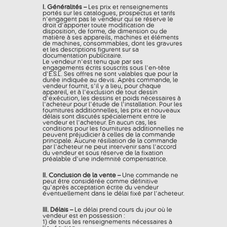
I. Généralités –
Les prix et renseignements
portés sur les catalogues, prospectus et tarifs
n'engagent pas le vendeur qui se réserve le
droit d'apporter toute modification de
disposition, de forme, de dimension ou de
matière à ses appareils, machines et éléments
de machines, consommables, dont les gravures
et les descriptions figurent sur sa
documentation publicitaire.
Le vendeur n'est tenu que par ses
engagements écrits souscrits sous l'en-tête
d'E.S.L. Ses offres ne sont valables que pour la
durée indiquée au devis. Après commande, le
vendeur fournit, s'il y a lieu, pour chaque
appareil, et à l'exclusion de tout dessin
d'exécution, les dessins et poids nécessaires à
l'acheteur pour l'étude de l'installation. Pour les
fournitures additionnelles, les prix et nouveaux
délais sont discutés spécialement entre le
vendeur et l'acheteur. En aucun cas, les
conditions pour les fournitures additionnelles ne
peuvent préjudicier à celles de la commande
principale. Aucune résiliation de la commande
par l'acheteur ne peut intervenir sans l'accord
du vendeur et sous réserve de la fixation
préalable d'une indemnité compensatrice.
II. Conclusion de la vente –
Une commande ne
peut être considérée comme définitive
qu'après acceptation écrite du vendeur
éventuellement dans le délai fixé par l'acheteur.
III. Délais –
Le délai prend cours du jour où le
vendeur est en possession :
1) de tous les renseignements nécessaires à