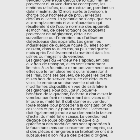
vendeur contre tout défaut de fonctionnement
provenant d'un vice dans sa conception, les
matières utilisées, ou son exécution, pendant un
délai maximal de 12 mois après la livraison, à
charge pour l'acheteur de prouver lesdits
défauts ou vices. La garantie ne s'applique pas
aux remplacements ni aux réparations qui
résulteraient de l'usure normale des appareils
et machines, de détériorations ou accidents
provenant de négligence, défaut de
surveillance ou d'entretien, ou d'utilisation
défectueuse des appareils. Les garanties
industrielles de quelque nature qu'elles soient
cessent, dans tous les cas, au plus tard quinze
mois après l'achèvement du matériel dans les
usines ou magasins du vendeur.
Les garanties du vendeur ne s'appliquent pas
aux frais de transport, elles sont strictement
limitées à sa fourniture et ne peuvent avoir pour
effet que le remplacement ou la réparation à
ses frais, dans ses ateliers, de toutes les pièces
mises hors de service par suite de défauts ou
vices, le vendeur se réservant le droit de
modifier les dispositifs en vue de satisfaire à
ces garanties. Pour pouvoir invoquer le
bénéfice de la garantie, l'acheteur doit aviser le
vendeur par écrit et sans retard des vices qu'il
impute au matériel. Il doit donner au vendeur
toute facilité pour procéder à la constatation de
ces vices et pour y porter remède. L'acheteur
doit également joindre à sa demande la facture
d'achat du matériel en cause. Le vendeur est
dégagé de toute obligation relative à la
garantie si des modifications sont apportées à
la fourniture sans son consentement exprès, ou
si des pièces étrangères à sa fabrication ont été
substituées à son insu à des pièces d'origine.