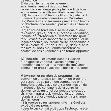
l'exécution
2) du premier terme de paiement
éventuellement prévu au contrat.
Le vendeur est dégagé de plein droit de tous
engagements relatifs au délai d'exécution :
III.1) Dans le cas où les conditions de paiement
n'auraient pas été observées par l'acheteur
III.2) Dans le cas où les renseignements à fournir
par l'acheteur ne seraient pas arrivés en temps
voulu
III.3) En cas de force majeure telle que guerre,
révolution, grève, lock-out, incendie, réquisition,
inondation, interdiction ou retard de transport,
rebut d'une pièce importante ou accident et de
façon générale, pour toute cause indépendante
de la volonté du vendeur, celui-ci, dans toute la
mesure du possible, tiendra l'acheteur au
courant de ces événements en temps opportun.
IV. Pénalités –
Les retards dans la livraison
n'obligent le vendeur à aucun dommage,
indemnité ou pénalité, à moins de stipulation
contraire et précise aux conditions particulières.
V. Livraison et transfert de propriété –
De
convention expresse le transfert de propriété
est suspendu au paiement complet du prix.
Toutefois, quelles que soient la destination du
matériel et les conditions de la vente, la
délivrance du matériel est réputée effectuée
dans les magasins du vendeur et les risques
relatifs à la chose vendue passent à la charge
de l'acheteur :
- à la remise au transporteur si le matériel est
expédié sans préavis
- dans le cas contraire dès que l'acheteur a été