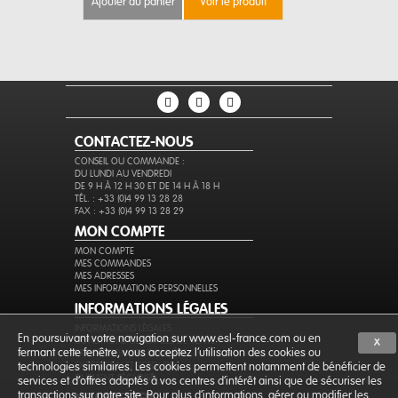
ajouter au panier
voir le produit
ajouter au 
CONTACTEZ-NOUS
CONSEIL OU COMMANDE :
DU LUNDI AU VENDREDI
DE 9 H À 12 H 30 ET DE 14 H À 18 H
TÉL. : +33 (0)4 99 13 28 28
FAX : +33 (0)4 99 13 28 29
MON COMPTE
MON COMPTE
MES COMMANDES
MES ADRESSES
MES INFORMATIONS PERSONNELLES
INFORMATIONS LÉGALES
INFORMATIONS LÉGALES
En poursuivant votre navigation sur www.esl-france.com ou en
CONDITIONS GÉNÉRALES DE VENTE
X
fermant cette fenêtre, vous acceptez l’utilisation des cookies ou
PROTECTION DES DONNÉES
EXPÉDITION ET RETOURS
technologies similaires. Les cookies permettent notamment de bénéficier de
PAIEMENT SÉCURISÉ
services et d'offres adaptés à vos centres d'intérêt ainsi que de sécuriser les
transactions sur notre site. Pour plus d'informations, gérer ou modifier les