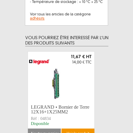
- Température de stockage : + 10 °C + 25 °C
Voir tous les articles de la catégorie
adhésifs
VOUS POURRIEZ ÊTRE INTERESSÉ PAR L’UN
DES PRODUITS SUIVANTS
11,67 €
HT
14,00 €
TTC
LEGRAND • Bornier de Terre
Adhésif 
12X16+1X25MM2
assortis 
Réf :
04834
Réf :
2702
Disponible
Disponible