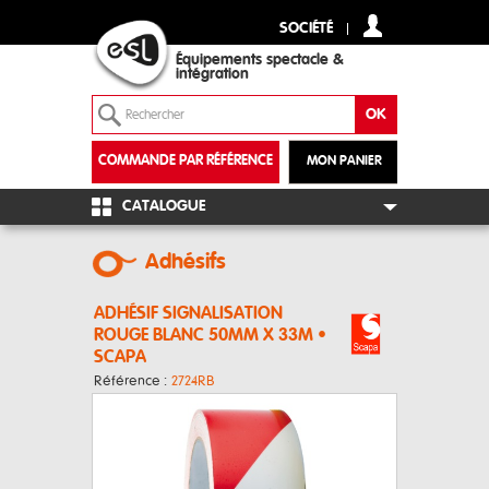
SOCIÉTÉ
Équipements spectacle &
intégration
COMMANDE PAR RÉFÉRENCE
MON PANIER
+
CATALOGUE
Adhésifs
ADHÉSIF SIGNALISATION
ROUGE BLANC 50MM X 33M •
SCAPA
Référence :
2724RB