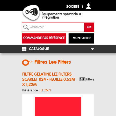
SOCIÉTÉ
Équipements spectacle &
intégration
COMMANDE PAR RÉFÉRENCE
MON PANIER
+
CATALOGUE
Filtres Lee Filters
FILTRE GÉLATINE LEE FILTERS
SCARLET 024 - FEUILLE 0,53M
X 1,22M
Référence :
LF024/F