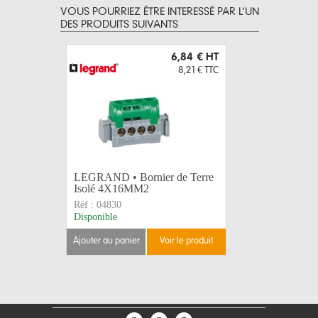
VOUS POURRIEZ ÊTRE INTERESSÉ PAR L’UN
DES PRODUITS SUIVANTS
6,84 €
HT
8,21 €
TTC
LEGRAND • Bornier de Terre
LEGRAND 
Isolé 4X16MM2
Isolé 8
Réf :
04830
Réf :
0483
Disponible
Disponible
ajouter au panier
voir le produit
ajouter au 