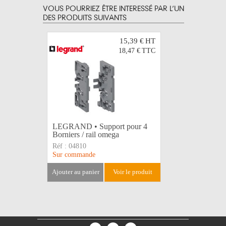
VOUS POURRIEZ ÊTRE INTERESSÉ PAR L’UN
DES PRODUITS SUIVANTS
15,39 €
HT
18,47 €
TTC
LEGRAND • Support pour 4
LEGRAND 
Borniers / rail omega
Isolé 8
Réf :
04810
Réf :
0483
Sur commande
Disponible
ajouter au panier
voir le produit
ajouter au 