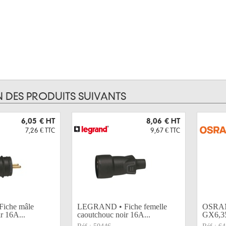
N DES PRODUITS SUIVANTS
6,05 €
HT
8,06 €
HT
7,26 €
TTC
9,67 €
TTC
iche mâle
LEGRAND • Fiche femelle
OSRAM
r 16A...
caoutchouc noir 16A...
GX6,3