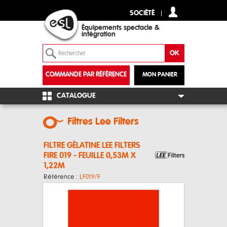
SOCIÉTÉ
Équipements spectacle &
intégration
COMMANDE PAR RÉFÉRENCE
MON PANIER
+
CATALOGUE
Filtres Lee Filters
FILTRE GÉLATINE LEE FILTERS
FIRE 019 - FEUILLE 0,53M X
1,22M
Référence :
LF019/F