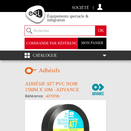
SOCIÉTÉ
Équipements spectacle &
intégration
COMMANDE PAR RÉFÉRENCE
MON PANIER
+
CATALOGUE
Adhésifs
ADHÉSIF AT7 PVC NOIR
15MM X 10M - ADVANCE
Référence :
AT7015N