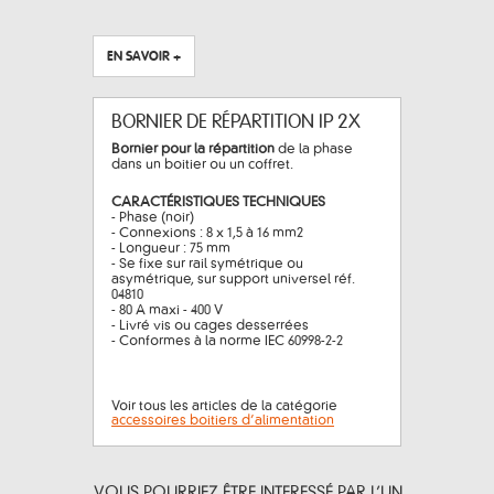
EN SAVOIR +
BORNIER DE RÉPARTITION IP 2X
Bornier pour la répartition
de la phase
dans un boitier ou un coffret.
CARACTÉRISTIQUES TECHNIQUES
- Phase (noir)
- Connexions : 8 x 1,5 à 16 mm2
- Longueur : 75 mm
- Se fixe sur rail symétrique ou
asymétrique, sur support universel réf.
04810
- 80 A maxi - 400 V
- Livré vis ou cages desserrées
- Conformes à la norme IEC 60998-2-2
Voir tous les articles de la catégorie
accessoires boitiers d’alimentation
VOUS POURRIEZ ÊTRE INTERESSÉ PAR L’UN