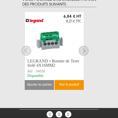
DES PRODUITS SUIVANTS
6,84 €
HT
8,21 €
TTC
LEGRAND • Bornier de Terre
LEGRAND 
Isolé 4X16MM2
Isolé 8
Réf :
04830
Réf :
0483
Disponible
Disponible
ajouter au panier
voir le produit
ajouter au 