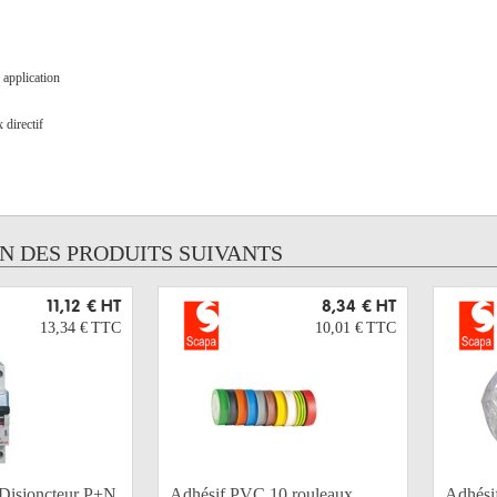
application
 directif
UN DES PRODUITS SUIVANTS
11,12 €
HT
8,34 €
HT
13,34 €
TTC
10,01 €
TTC
isjoncteur P+N
Adhésif PVC 10 rouleaux
Adhési