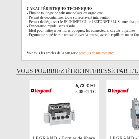
CARACTÉRISTIQUES TECHNIQUES
- Élimine tout type de salissure polaire ou organique
- Permet de décontaminer toute surface avant intervention
- Permet de dégraisser le JELTONET C1, le JELTONET PLUS entre chaque 
- Évaporation rapide, sans résidu
- Idéal pour nettoyer les fibres optiques, les connecteurs, circuits imprimés
- Ergonomie supérieure : utilisable avec la brosse, avec le capillaire ou en flux
Voir tous les articles de la catégorie
produits de maintenance
VOUS POURRIEZ ÊTRE INTERESSÉ PAR L’
6,73 €
HT
8,08 €
TTC
LEGRAND • Bornier de Phase
LEGRAND • D