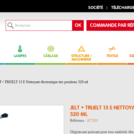
SOCIÉTÉ
TÉLÉCHARG
COMMANDE PAR RÉF
LAMPES
CÂBLAGE
STRUCTURE /
TEXTILE
CO
MACHINERIE
 • TRIJELT 13 E Nettoyant électronique ttes positions 520 ml
JELT • TRIJELT 13 E NETT
520 ML
Référence :
JC7331
Dégraissant puissant pour tous matériels élect