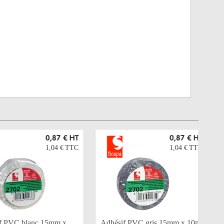
0,87 €
HT
0,87 €
HT
1,04 €
TTC
1,04 €
TTC
f PVC blanc 15mm x
Adhésif PVC gris 15mm x 10m