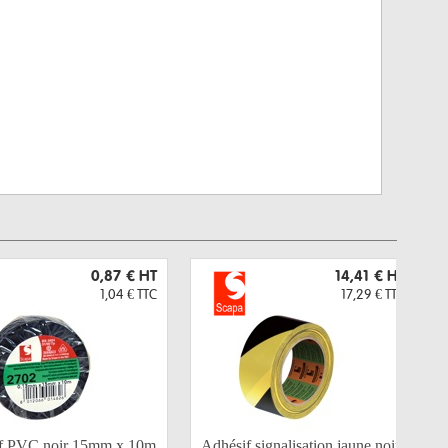
0,87 €
HT
14,41 €
HT
1,04 €
TTC
17,29 €
TTC
f PVC noir 15mm x 10m
Adhésif signalisation jaune noir