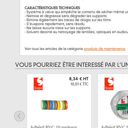
CARACTÉRISTIQUES TECHNIQUES
- Système à valve qui empêche le contenu de sécher même un
- Nettoie et dégraisse sans dégrader les supports
- Elimine également les traces de doigts sur les films
- S’évapore rapidement, sans résidu
- Ne laisse aucune trace sur les supports
- Solvant destiné au nettoyage de lentilles, optiques en audiov
Voir tous les articles de la catégorie
produits de maintenance
VOUS POURRIEZ ÊTRE INTERESSÉ PAR L’U
8,34 €
HT
10,01 €
TTC
Adhésif PVC 10 rouleaux
Adhésif PVC 