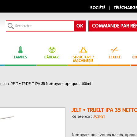
SOCIÉTÉ
TÉLÉCHARG
COMMANDE PAR RÉF
LAMPES
CÂBLAGE
STRUCTURE /
TEXTILE
CO
MACHINERIE
ance
>
JELT • TRIJELT IPA 35 Nettoyant optiques 400ml
JELT • TRIJELT IPA 35 NE
Référence :
JC8421
Nettoyant pour verres traités, optique