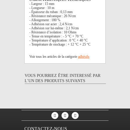
- Largeur : 15 mm
- Longueur : 10 m
- Épaisseur du ruban : 0,13 mm
- Résistance mécanique : 26 N/cm
- Allongement : 180 %
- Adhésion sur acier : 2,4 N/cm
- Adhésion sur lui-même : 2,1 N/cm
- Résistance d’isolation : 10 Ohms
- Tenue en température : - 5 °C + 70 °C
- Température d’application : 0 °C + 40 °C
- Température de stockage : + 12 °C + 25 °C
Voir tous les articles de la catégorie
adhésifs
VOUS POURRIEZ ÊTRE INTERESSÉ PAR
L’UN DES PRODUITS SUIVANTS
CONTACTEZ-NOUS