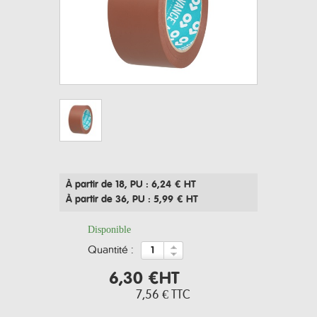
À partir de 18
, PU : 6,24 € HT
À partir de 36
, PU : 5,99 € HT
Disponible
quantité :
6,30 €
HT
7,56 €
TTC