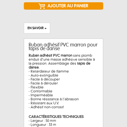
EN SAVOIR +
Ruban adhésif PVC marron pour
tapis de danse
Ruban adhésif PVC marron
sans plomb
enduit d’une masse adhésive sensible à
la pression. Assemblage des
tapis de
danse
.
- Retardateur de flamme
- Auto-extinguible
- Facile à découper
- Facile à dérouler
- Flexible
- Conformable
- Imperméable
- Bonne résistance à l’abrasion
- Résistant aux U.V.
- Adhésif non-corrosif
CARACTÉRISTIQUES TECHNIQUES
- Largeur : 50 mm
- Longueur : 33 m