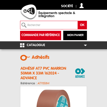
SOCIÉTÉ
Équipements spectacle &
intégration
COMMANDE PAR RÉFÉRENCE
MON PANIER
+
CATALOGUE
Adhésifs
ADHÉSIF AT7 PVC MARRON
50MM X 33M 162024 -
ADVANCE
Référence :
AT7050M