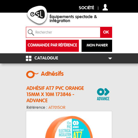
SOCIÉTÉ
Équipements spectacle &
intégration
COMMANDE PAR RÉFÉRENCE
MON PANIER
+
CATALOGUE
Adhésifs
ADHÉSIF AT7 PVC ORANGE
15MM X 10M 173846 -
ADVANCE
Référence :
AT7015OR