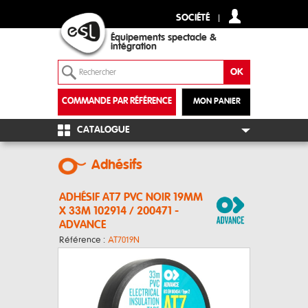
SOCIÉTÉ
Équipements spectacle &
intégration
COMMANDE PAR RÉFÉRENCE
MON PANIER
+
CATALOGUE
Adhésifs
ADHÉSIF AT7 PVC NOIR 19MM
X 33M 102914 / 200471 -
ADVANCE
Référence :
AT7019N