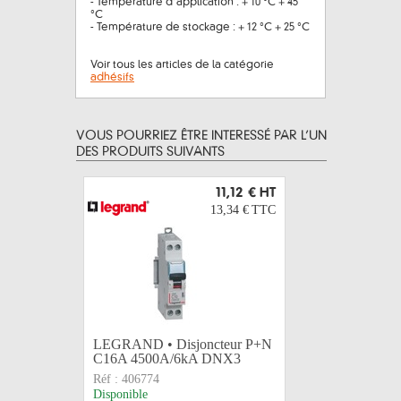
- Température d’application : + 10 °C + 45
°C
- Température de stockage : + 12 °C + 25 °C
Voir tous les articles de la catégorie
adhésifs
VOUS POURRIEZ ÊTRE INTERESSÉ PAR L’UN
DES PRODUITS SUIVANTS
11,12 €
HT
13,34 €
TTC
LEGRAND • Disjoncteur P+N
LEGRAND 
C16A 4500A/6kA DNX3
C32A 600
Réf :
406774
Réf :
4079
Disponible
Disponible