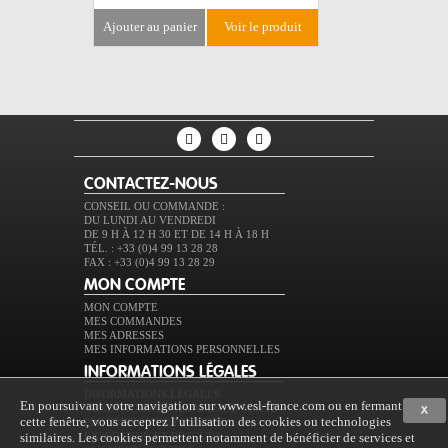
ajouter au panier
voir le produit
ajouter au 
CONTACTEZ-NOUS
CONSEIL OU COMMANDE :
DU LUNDI AU VENDREDI
DE 9 H À 12 H 30 ET DE 14 H À 18 H
TÉL. : +33 (0)4 99 13 28 28
FAX : +33 (0)4 99 13 28 29
MON COMPTE
MON COMPTE
MES COMMANDES
MES ADRESSES
MES INFORMATIONS PERSONNELLES
INFORMATIONS LÉGALES
INFORMATIONS LÉGALES
En poursuivant votre navigation sur www.esl-france.com ou en fermant
CONDITIONS GÉNÉRALES DE VENTE
X
cette fenêtre, vous acceptez l’utilisation des cookies ou technologies
PROTECTION DES DONNÉES
similaires. Les cookies permettent notamment de bénéficier de services et
EXPÉDITION ET RETOURS