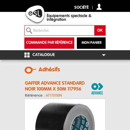
SOCIÉTÉ
Équipements spectacle &
intégration
COMMANDE PAR RÉFÉRENCE
MON PANIER
+
CATALOGUE
Adhésifs
GAFFER ADVANCE STANDARD
NOIR 100MM X 50M 117956
Référence :
AT170100N