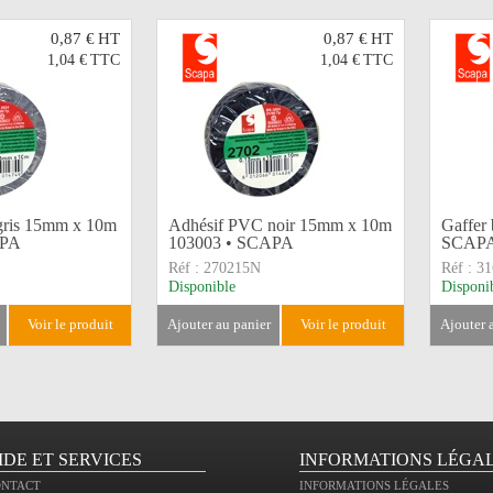
0,87 €
HT
0,87 €
HT
1,04 €
TTC
1,04 €
TTC
gris 15mm x 10m
Adhésif PVC noir 15mm x 10m
Gaffer
APA
103003 • SCAPA
SCAP
Réf :
270215N
Réf :
31
Disponible
Disponi
voir le produit
ajouter au panier
voir le produit
ajouter
IDE ET SERVICES
INFORMATIONS LÉGA
ONTACT
INFORMATIONS LÉGALES