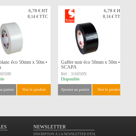
6,78 €
HT
6,78 €
HT
8,14 €
TTC
8,14 €
TTC
 blanc éco 50mm x 50m •
Gaffer noir éco 50mm x 50m •
A
SCAPA
6050B
Réf :
316050N
ble
Disponible
 au panier
voir le produit
ajouter au panier
voir le produit
LES
NEWSLETTER
INSCRIPTION À LA NEWSLETTER D'ESL