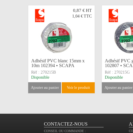
0,87 €
HT
1,04 €
TTC
Adhésif PVC blanc 15mm x
Adhésif PVC 
10m 102394 • SCAPA
102807 • SC
Réf :
270215B
Réf :
270215G
Disponible
Disponible
ajouter au panier
voir le produit
ajouter au panier
CONTACTEZ-NOUS
A
CONSEIL OU COMMANDE :
C