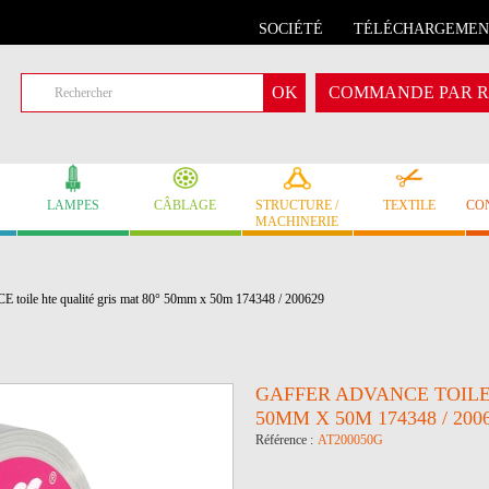
SOCIÉTÉ
TÉLÉCHARGEMEN
COMMANDE PAR R
LAMPES
CÂBLAGE
STRUCTURE /
TEXTILE
CO
MACHINERIE
toile hte qualité gris mat 80° 50mm x 50m 174348 / 200629
GAFFER ADVANCE TOILE 
50MM X 50M 174348 / 200
Référence :
AT200050G