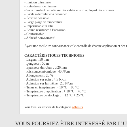
- Finition ultra mate
- Retardateur de flamme
- Sans transfert de colle sur des câbles et sur la plupart des surfaces
- Facile à dérouler et à découper
- Écriture possible
- Large plage de température
- Imperméable in situ
- Bonne résistance à l’abrasion
- Conformable
- Adhésif non-corrosif
Ayant une meilleure connaissance et le contrôle de chaque application et des mét
CARACTÉRISTIQUES TECHNIQUES
- Largeur : 50 mm
- Longueur : 50 m
- Épaisseur du ruban : 0,26 mm
- Résistance mécanique : 40 N/cm
- Allongement : 20 %
- Adhésion sur acier : 4,5 N/cm
- Adhésion sur lui-même : 2,6 N/cm
- Tenue en température : - 10 °C + 80 °C
- Température d’application : + 10 °C + 40 °C
- Température de stockage : + 12 °C + 25 °C
Voir tous les articles de la catégorie
adhésifs
VOUS POURRIEZ ÊTRE INTERESSÉ PAR L’