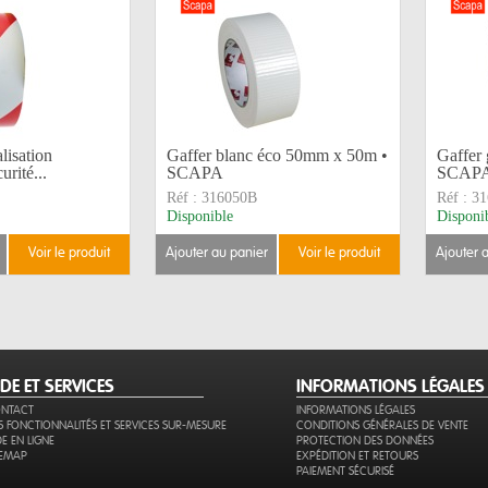
lisation
Gaffer blanc éco 50mm x 50m •
Gaffer
urité...
SCAPA
SCAP
Réf :
316050B
Réf :
31
Disponible
Disponi
voir le produit
ajouter au panier
voir le produit
ajouter 
IDE ET SERVICES
INFORMATIONS LÉGALES
NTACT
INFORMATIONS LÉGALES
S FONCTIONNALITÉS ET SERVICES SUR-MESURE
CONDITIONS GÉNÉRALES DE VENTE
DE EN LIGNE
PROTECTION DES DONNÉES
TEMAP
EXPÉDITION ET RETOURS
PAIEMENT SÉCURISÉ