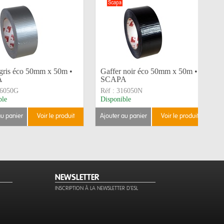
 gris éco 50mm x 50m •
Gaffer noir éco 50mm x 50m •
A
SCAPA
6050G
Réf :
316050N
ble
Disponible
au panier
voir le produit
ajouter au panier
voir le produit
NEWSLETTER
INSCRIPTION À LA NEWSLETTER D'ESL