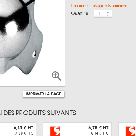
En cours de réapprovisionnement
quantité :
IMPRIMER LA PAGE
N DES PRODUITS SUIVANTS
6,15 €
HT
6,78 €
HT
7,38 €
TTC
8,14 €
TTC