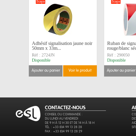
Adhésif signalisation jaune noir
Ruban de signa
50mm x 33m...
rouge/blanc séc
Réf :
2724JN
Réf :
290050
Disponible
Disponible
ajouter au panier
voir le produit
ajouter au panier
CONTACTEZ-NOUS
A
CONSEIL OU COMMANDE :
CO
DU LUNDI AU VENDREDI
DE
DE 9 H À 12 H 30 ET DE 14 H À 18 H
AI
TÉL. : +33 (0)4 99 13 28 28
SI
FAX : +33 (0)4 99 13 28 29