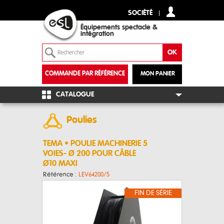
SOCIÉTÉ
Équipements spectacle &
intégration
COMMANDE PAR RÉFÉRENCE
MON PANIER
+
CATALOGUE
Poulies
TEMA • POULIE MACHINERIE 5
VOIES- Ø 200 POUR CÂBLE
Ø10 MAXI
Référence :
LEV64200/5
FIN DE SÉRIE