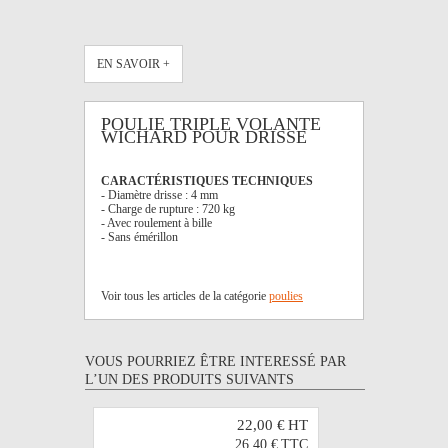
EN SAVOIR +
POULIE TRIPLE VOLANTE
WICHARD POUR DRISSE
CARACTÉRISTIQUES TECHNIQUES
- Diamètre drisse : 4 mm
- Charge de rupture : 720 kg
- Avec roulement à bille
- Sans émérillon
Voir tous les articles de la catégorie
poulies
VOUS POURRIEZ ÊTRE INTERESSÉ PAR
L’UN DES PRODUITS SUIVANTS
22,00 €
HT
26,40 €
TTC