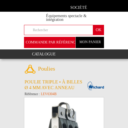
SOCIÉTÉ
Équipements spectacle &
intégration
COMMANDE PAR RÉFÉRENCE
MON PANIER
+
CATALOGUE
Poulies
POULIE TRIPLE • À BILLES
Ø 4 MM AVEC ANNEAU
Référence :
LEV6304B