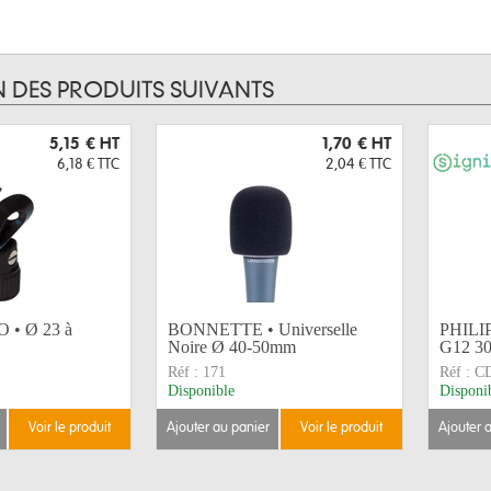
N DES PRODUITS SUIVANTS
5,15 €
HT
1,70 €
HT
6,18 €
TTC
2,04 €
TTC
 • Ø 23 à
BONNETTE • Universelle
PHILI
Noire Ø 40-50mm
G12 3
Réf :
171
Réf :
C
Disponible
Disponi
voir le produit
ajouter au panier
voir le produit
ajouter 