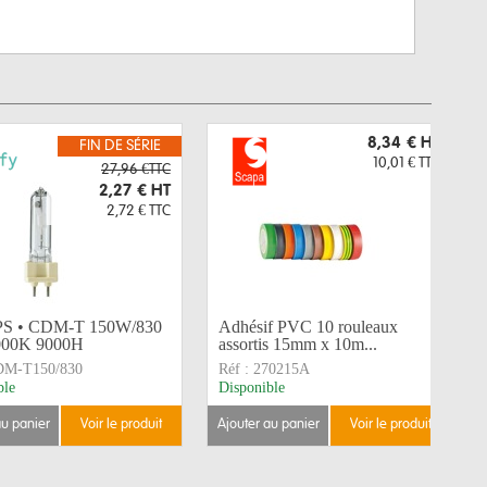
8,34 €
HT
FIN DE SÉRIE
10,01 €
TTC
27,96 €TTC
2,27 €
HT
2,72 €
TTC
PS • CDM-T 150W/830
Adhésif PVC 10 rouleaux
000K 9000H
assortis 15mm x 10m...
DM-T150/830
Réf :
270215A
ble
Disponible
au panier
voir le produit
ajouter au panier
voir le produit