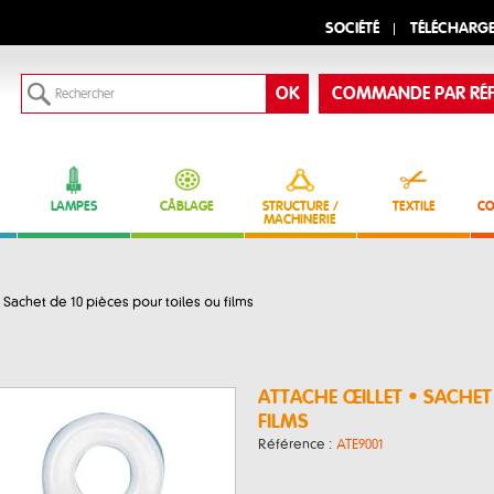
SOCIÉTÉ
TÉLÉCHARG
COMMANDE PAR RÉF
LAMPES
CÂBLAGE
STRUCTURE /
TEXTILE
CO
MACHINERIE
Sachet de 10 pièces pour toiles ou films
ATTACHE ŒILLET • SACHET 
FILMS
Référence :
ATE9001