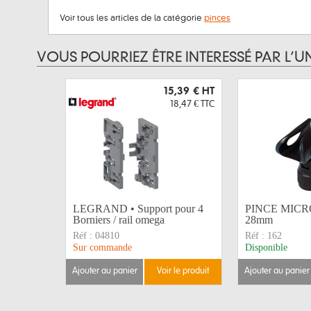
Voir tous les articles de la catégorie
pinces
VOUS POURRIEZ ÊTRE INTERESSÉ PAR L’U
15,39 €
HT
18,47 €
TTC
LEGRAND • Support pour 4
PINCE MICRO
Borniers / rail omega
28mm
Réf :
04810
Réf :
162
Sur commande
Disponible
ajouter au panier
voir le produit
ajouter au panier