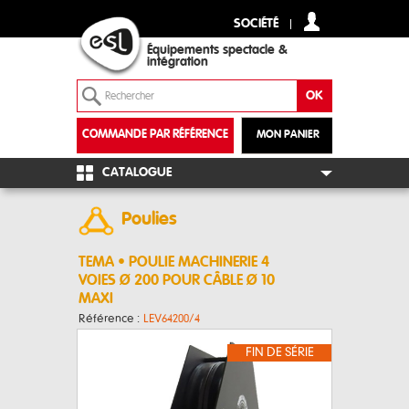
SOCIÉTÉ
Équipements spectacle &
intégration
COMMANDE PAR RÉFÉRENCE
MON PANIER
+
CATALOGUE
Poulies
TEMA • POULIE MACHINERIE 4
VOIES Ø 200 POUR CÂBLE Ø 10
MAXI
Référence :
LEV64200/4
FIN DE SÉRIE