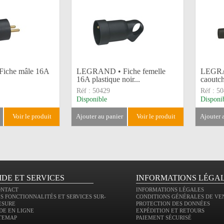
iche mâle 16A
LEGRAND • Fiche femelle
LEGRA
16A plastique noir...
caoutch
Réf :
50429
Réf :
50
Disponible
Disponi
voir le produit
ajouter au panier
voir le produit
ajouter
IDE ET SERVICES
INFORMATIONS LÉGA
ONTACT
INFORMATIONS LÉGALES
S FONCTIONNALITÉS ET SERVICES SUR-
CONDITIONS GÉNÉRALES DE VE
ESURE
PROTECTION DES DONNÉES
DE EN LIGNE
EXPÉDITION ET RETOURS
TEMAP
PAIEMENT SÉCURISÉ