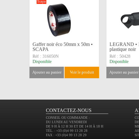
Gaffer noir éco 50mm x 50m •
LEGRAND • F
SCAPA
plastique noir
Réf :
316050N
Réf :
50428
Disponible
Disponible
ajouter au panier
voir le produit
ajouter au panier
CONTACTEZ-NOUS
A
CONSEIL OU COMMANDE :
C
DU LUNDI AU VENDREDI
DE
DE 9 H À 12 H 30 ET DE 14 H À 18 H
M
TÉL. : +33 (0)4 99 13 28 28
AI
FAX : +33 (0)4 99 13 28 29
SI