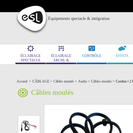
Équipements spectacle & intégration
ÉCLAIRAGE
ÉCLAIRAGE
CONTRÔLE
EFFETS
SPECTACLE
ARCHI. &
MUSÉO.
Accueil
>
CÂBLAGE
>
Câbles montés
>
Audio
>
Câbles moulés
>
Cordon • 2 
Câbles moulés