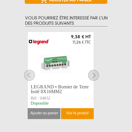
VOUS POURRIEZ ÊTRE INTERESSÉ PAR L’UN
DES PRODUITS SUIVANTS
9,38 €
HT
11,26 €
TTC
LEGRAND • Bornier de Terre
LEGRAND 
Isolé 8X16MM2
12X16+
Réf :
04832
Réf :
0483
Disponible
Disponible
ajouter au panier
voir le produit
ajouter au 