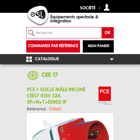
SOCIÉTÉ
Équipements spectacle &
intégration
COMMANDE PAR RÉFÉRENCE
MON PANIER
+
CATALOGUE
CEE 17
PCE • SOCLE MÂLE INCLINÉ
CEE17 415V 32A
3P+N+T+E0003 IP
Référence :
E1056SI