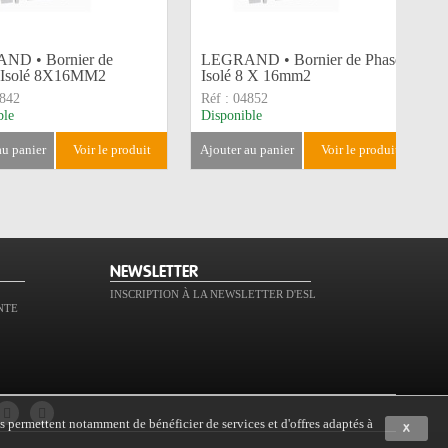
ND • Bornier de
LEGRAND • Bornier de Phase
 Isolé 8X16MM2
Isolé 8 X 16mm2
842
Réf :
04852
ble
Disponible
 au panier
voir le produit
ajouter au panier
voir le produit
NEWSLETTER
INSCRIPTION À LA NEWSLETTER D'ESL
NTE
s permettent notamment de bénéficier de services et d'offres adaptés à
X