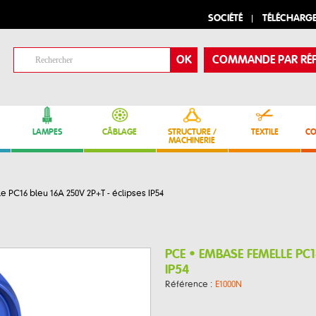
SOCIÉTÉ
TÉLÉCHARG
COMMANDE PAR RÉF
LAMPES
CÂBLAGE
STRUCTURE /
TEXTILE
CO
MACHINERIE
 PC16 bleu 16A 250V 2P+T - éclipses IP54
PCE • EMBASE FEMELLE PC1
IP54
Référence :
E1000N