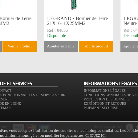
rnier de Terre
LEGRAND • Bornier de Terre
LEGRA
5MM2
21X16+1X25MM2
Neutre
Réf :
04836
Réf :
04
Disponible
Disponi
voir le produit
ajouter au panier
voir le produit
ajouter
IDE ET SERVICES
INFORMATIONS LÉGALES
ONTACT
INFORMATIONS LÉGALES
S FONCTIONNALITÉS ET SERVICES SUR-
CONDITIONS GÉNÉRALES DE VE
ESURE
PROTECTION DES DONNÉES
DE EN LIGNE
EXPÉDITION ET RETOURS
TEMAP
PAIEMENT SÉCURISÉ
écurisé
retrouvez nous sur
tre, vous acceptez l’utilisation des cookies ou technologies similaires. Les cookie
plus d'informations, gérer ou modifier les paramètres,
.
CLIQUEZ ICI