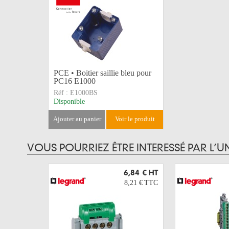
PCE • Boitier saillie bleu pour
PC16 E1000
Réf :
E1000BS
Disponible
ajouter au panier
voir le produit
VOUS POURRIEZ ÊTRE INTERESSÉ PAR L’U
6,84 €
HT
8,21 €
TTC