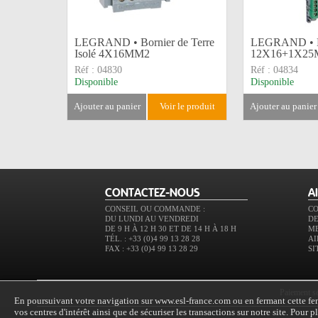
LEGRAND • Bornier de Terre
LEGRAND • Bo
Isolé 4X16MM2
12X16+1X2
Réf :
04830
Réf :
04834
Disponible
Disponible
ajouter au panier
voir le produit
ajouter au panier
CONTACTEZ-NOUS
A
CONSEIL OU COMMANDE :
C
DU LUNDI AU VENDREDI
DE
DE 9 H À 12 H 30 ET DE 14 H À 18 H
M
TÉL. : +33 (0)4 99 13 28 28
AI
FAX : +33 (0)4 99 13 28 29
SI
paiement s
En poursuivant votre navigation sur www.esl-france.com ou en fermant cette fenê
vos centres d'intérêt ainsi que de sécuriser les transactions sur notre site. Pour 