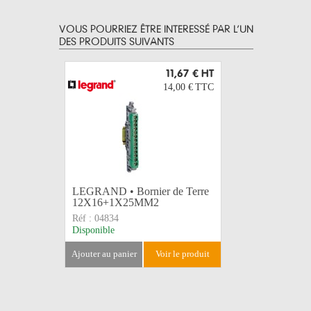
VOUS POURRIEZ ÊTRE INTERESSÉ PAR L’UN
DES PRODUITS SUIVANTS
11,67 €
HT
14,00 €
TTC
LEGRAND • Bornier de Terre
LEGRAND 
12X16+1X25MM2
16X16+
Réf :
04834
Réf :
0483
Disponible
Disponible
ajouter au panier
voir le produit
ajouter au 