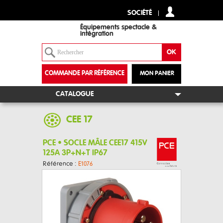
SOCIÉTÉ
Équipements spectacle &
intégration
COMMANDE PAR RÉFÉRENCE
MON PANIER
+
CATALOGUE
CEE 17
PCE • SOCLE MÂLE CEE17 415V
125A 3P+N+T IP67
Référence :
E1076