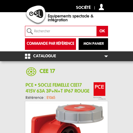
SOCIÉTÉ
Équipements spectacle &
intégration
COMMANDE PAR RÉFÉRENCE
MON PANIER
+
CATALOGUE
CEE 17
PCE • SOCLE FEMELLE CEE17
415V 63A 3P+N+T IP67 ROUGE
Référence :
E1065