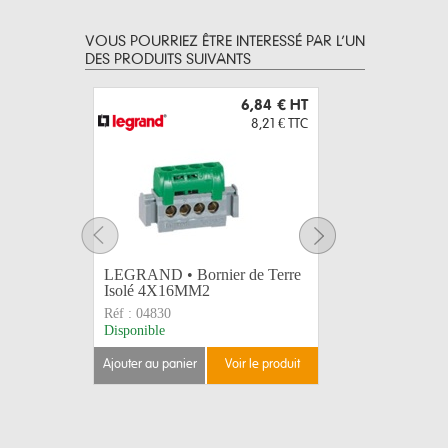
VOUS POURRIEZ ÊTRE INTERESSÉ PAR L’UN
DES PRODUITS SUIVANTS
6,84 €
HT
8,21 €
TTC
LEGRAND • Bornier de Terre
LEGRAND 
Isolé 4X16MM2
12X16+
Réf :
04830
Réf :
0483
Disponible
Disponible
ajouter au panier
voir le produit
ajouter au 