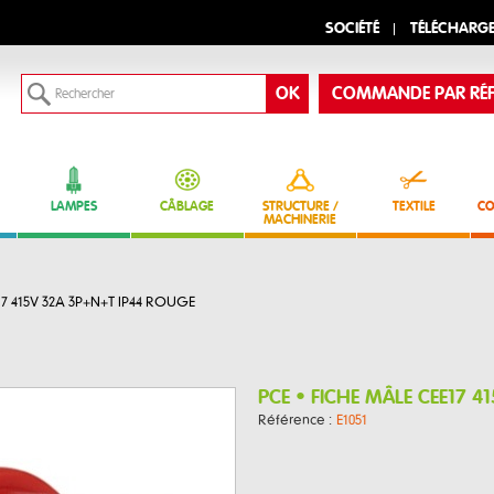
SOCIÉTÉ
TÉLÉCHARG
COMMANDE PAR RÉF
LAMPES
CÂBLAGE
STRUCTURE /
TEXTILE
CO
MACHINERIE
17 415V 32A 3P+N+T IP44 ROUGE
PCE • FICHE MÂLE CEE17 4
Référence :
E1051