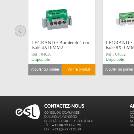
LEGRAND • Bornier de Terre
LEGRAND • Bo
Isolé 4X16MM2
Isolé 8X16M
Réf :
04830
Réf :
04832
Disponible
Disponible
ajouter au panier
voir le produit
ajouter au panier
CONTACTEZ-NOUS
A
CONSEIL OU COMMANDE :
CO
DU LUNDI AU VENDREDI
DE
DE 9 H À 12 H 30 ET DE 14 H À 18 H
AI
TÉL. : +33 (0)4 99 13 28 28
SI
FAX : +33 (0)4 99 13 28 29