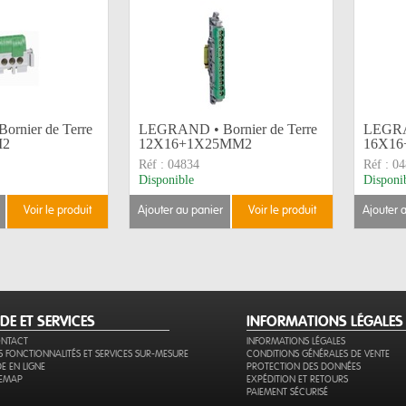
rnier de Terre
LEGRAND • Bornier de Terre
LEGRAN
M2
12X16+1X25MM2
16X1
Réf :
04834
Réf :
04
Disponible
Disponi
voir le produit
ajouter au panier
voir le produit
ajouter 
IDE ET SERVICES
INFORMATIONS LÉGALES
NTACT
INFORMATIONS LÉGALES
S FONCTIONNALITÉS ET SERVICES SUR-MESURE
CONDITIONS GÉNÉRALES DE VENTE
DE EN LIGNE
PROTECTION DES DONNÉES
TEMAP
EXPÉDITION ET RETOURS
PAIEMENT SÉCURISÉ