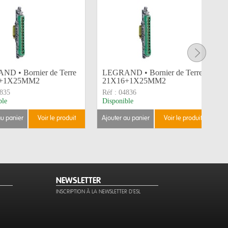
D • Bornier de Terre
LEGRAND • Bornier de Terre
6+1X25MM2
21X16+1X25MM2
835
Réf :
04836
ble
Disponible
au panier
voir le produit
ajouter au panier
voir le produit
NEWSLETTER
INSCRIPTION À LA NEWSLETTER D'ESL