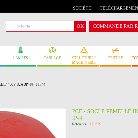
SOCIÉTÉ
TÉLÉCHARGEMEN
COMMANDE PAR R
LAMPES
CÂBLAGE
STRUCTURE /
TEXTILE
CO
MACHINERIE
é CEE17 400V 32A 3P+N+T IP44
PCE • SOCLE FEMELLE IN
IP44
Référence :
E1055SI