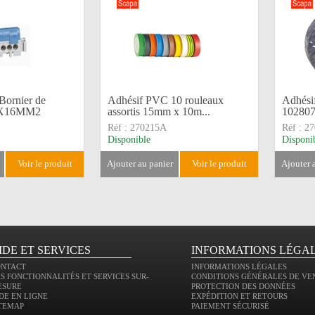
ornier de
Adhésif PVC 10 rouleaux
Adhési
 8X16MM2
assortis 15mm x 10m...
10280
Réf :
270215A
Réf :
27
Disponible
Disponi
voir le produit
ajouter au panier
voir le produit
ajouter
IDE ET SERVICES
INFORMATIONS LÉGA
ONTACT
INFORMATIONS LÉGALES
S FONCTIONNALITÉS ET SERVICES SUR-
CONDITIONS GÉNÉRALES DE VE
ESURE
PROTECTION DES DONNÉES
DE EN LIGNE
EXPÉDITION ET RETOURS
TEMAP
PAIEMENT SÉCURISÉ