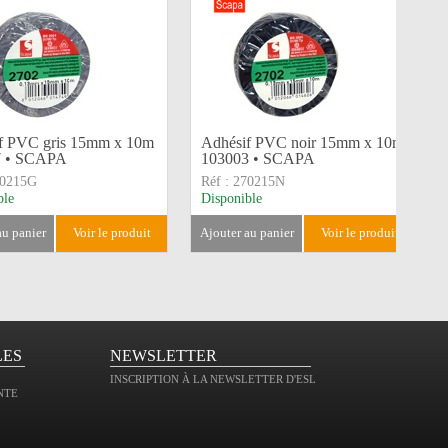
f PVC gris 15mm x 10m
Adhésif PVC noir 15mm x 10m
7 • SCAPA
103003 • SCAPA
0215G
Réf :
270215N
ble
Disponible
 au panier
voir le produit
ajouter au panier
voir le produit
LES
NEWSLETTER
INSCRIPTION À LA NEWSLETTER D'ESL
NTE