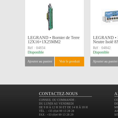
LEGRAND • Bornier de Terre
LEGRAND • B
12X16+1X25MM2
Neutre Isolé
Réf :
04834
Réf :
04842
Disponible
Disponible
ajouter au panier
voir le produit
ajouter au panier
CONTACTEZ-NOUS
A
CONSEIL OU COMMANDE :
C
DU LUNDI AU VENDREDI
DE
DE 9 H À 12 H 30 ET DE 14 H À 18 H
M
TÉL. : +33 (0)4 99 13 28 28
AI
FAX : +33 (0)4 99 13 28 29
SI