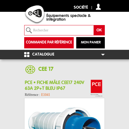
SOCIÉTÉ
Équipements spectacle &
intégration
COMMANDE PAR RÉFÉRENCE
MON PANIER
+
CATALOGUE
CEE 17
PCE • FICHE MÂLE CEE17 240V
63A 2P+T BLEU IP67
Référence :
E1041