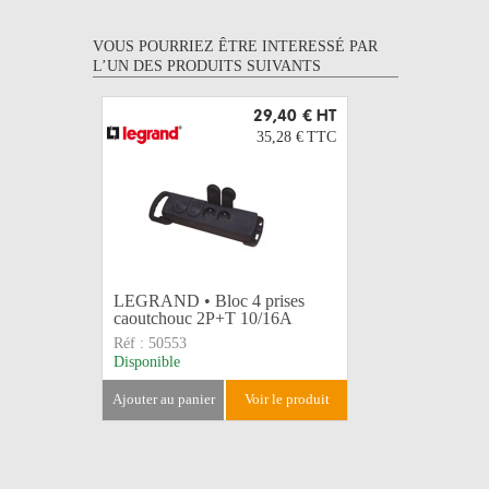
VOUS POURRIEZ ÊTRE INTERESSÉ PAR
L’UN DES PRODUITS SUIVANTS
29,40 €
HT
35,28 €
TTC
LEGRAND • Bloc 4 prises
LEGRAND 
caoutchouc 2P+T 10/16A
caoutcho
Réf :
50553
Réf :
5057
Disponible
Disponible
ajouter au panier
voir le produit
ajouter au 