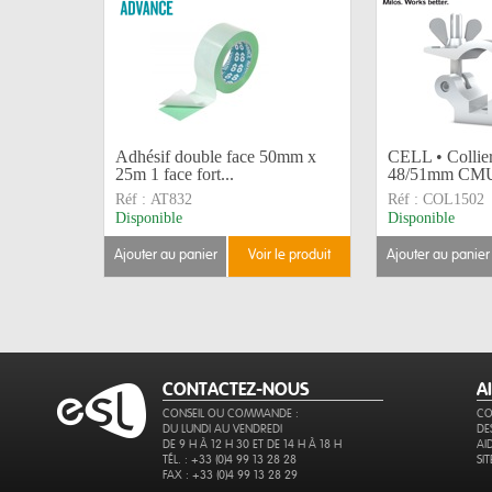
Adhésif double face 50mm x
CELL • Collie
25m 1 face fort...
48/51mm CMU 
Réf :
AT832
Réf :
COL1502
Disponible
Disponible
ajouter au panier
voir le produit
ajouter au panier
CONTACTEZ-NOUS
A
CONSEIL OU COMMANDE :
CO
DU LUNDI AU VENDREDI
DE
DE 9 H À 12 H 30 ET DE 14 H À 18 H
AI
TÉL. : +33 (0)4 99 13 28 28
SI
FAX : +33 (0)4 99 13 28 29