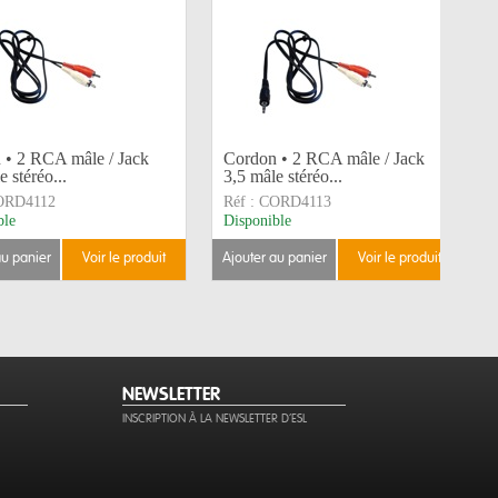
 • 2 RCA mâle / Jack
Cordon • 2 RCA mâle / Jack
e stéréo...
3,5 mâle stéréo...
ORD4112
Réf :
CORD4113
ble
Disponible
au panier
voir le produit
ajouter au panier
voir le produit
NEWSLETTER
INSCRIPTION À LA NEWSLETTER D'ESL