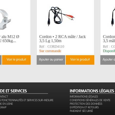
r alu M12 Ø
Cordon • 2 RCA mâle / Jack
Cordon
650kg...
3,5 Lg 1,50m
3,5 mâl
Réf :
CORD4110
Réf :
C
Sur commande
Disponi
voir le produit
ajouter au panier
voir le produit
ajouter 
IDE ET SERVICES
INFORMATIONS LÉGALES
NTACT
INFORMATIONS LÉGALES
S FONCTIONNALITÉS ET SERVICES SUR-MESURE
CONDITIONS GÉNÉRALES DE VENTE
DE EN LIGNE
PROTECTION DES DONNÉES
TEMAP
EXPÉDITION ET RETOURS
PAIEMENT SÉCURISÉ