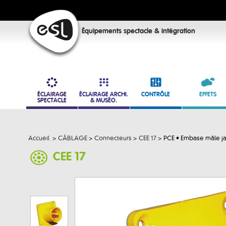
Équipements spectacle & intégration
ÉCLAIRAGE
ÉCLAIRAGE ARCHI.
CONTRÔLE
EFFETS
SPECTACLE
& MUSÉO.
Accueil
>
CÂBLAGE
>
Connecteurs
>
CEE 17
>
PCE • Embase mâle ja
CEE 17