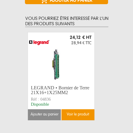
VOUS POURRIEZ ÊTRE INTERESSÉ PAR L’UN
DES PRODUITS SUIVANTS
24,12 €
HT
28,94 €
TTC
LEGRAND • Bornier de Terre
LEGRAND 
21X16+1X25MM2
12X16+
Réf :
04836
Réf :
0484
Disponible
Disponible
ajouter au panier
voir le produit
ajouter au 