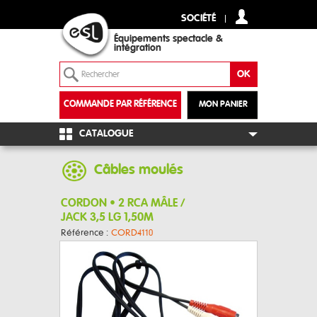
SOCIÉTÉ
Équipements spectacle &
intégration
COMMANDE PAR RÉFÉRENCE
MON PANIER
+
CATALOGUE
Câbles moulés
CORDON • 2 RCA MÂLE /
JACK 3,5 LG 1,50M
Référence :
CORD4110