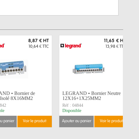
8,87 €
HT
11,65 €
HT
10,64 €
TTC
13,98 €
TTC
ND • Bornier de
LEGRAND • Bornier Neutre
 Isolé 8X16MM2
12X16+1X25MM2
842
Réf :
04844
ble
Disponible
au panier
voir le produit
ajouter au panier
voir le produit