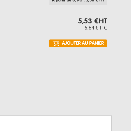
À partir de 8
, PU : 5,36 € HT
5,53 €
HT
6,64 €
TTC