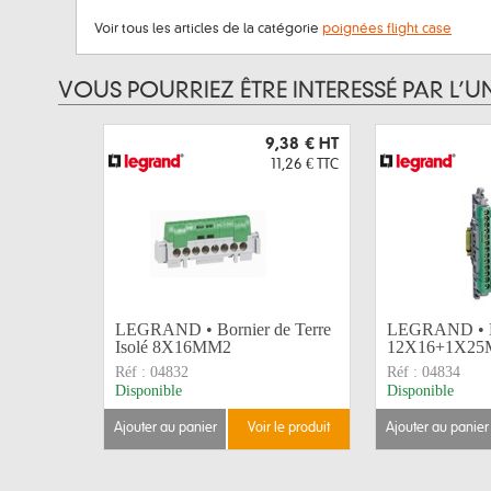
Voir tous les articles de la catégorie
poignées flight case
VOUS POURRIEZ ÊTRE INTERESSÉ PAR L’U
9,38 €
HT
11,26 €
TTC
LEGRAND • Bornier de Terre
LEGRAND • Bo
Isolé 8X16MM2
12X16+1X2
Réf :
04832
Réf :
04834
Disponible
Disponible
ajouter au panier
voir le produit
ajouter au panier