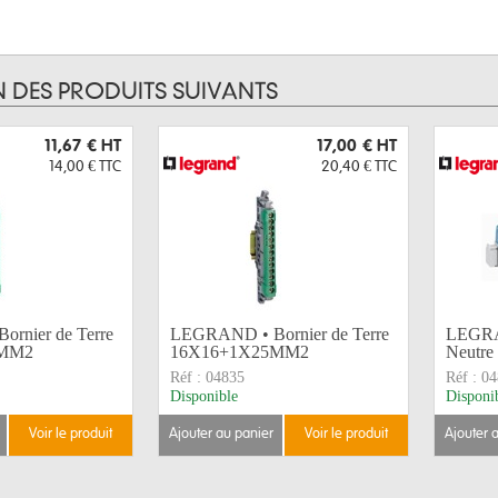
N DES PRODUITS SUIVANTS
11,67 €
HT
17,00 €
HT
14,00 €
TTC
20,40 €
TTC
rnier de Terre
LEGRAND • Bornier de Terre
LEGRA
5MM2
16X16+1X25MM2
Neutre
Réf :
04835
Réf :
04
Disponible
Disponi
voir le produit
ajouter au panier
voir le produit
ajouter 