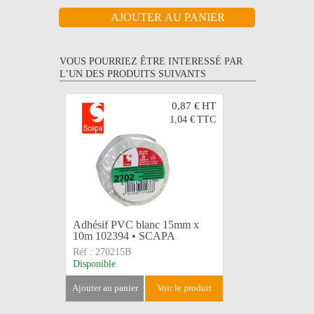
VOUS POURRIEZ ÊTRE INTERESSÉ PAR
L’UN DES PRODUITS SUIVANTS
0,87 €
HT
1,04 €
TTC
Adhésif PVC blanc 15mm x
Adhésif 
10m 102394 • SCAPA
103003 
Réf :
270215B
Réf :
2702
Disponible
Disponible
ajouter au panier
voir le produit
ajouter au 