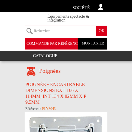
SOCIÉTÉ
Équipements spectacle &
intégration
COMMANDE PAR RÉFÉRENCE
MON PANIER
+
CATALOGUE
Poignées
POIGNÉE • ENCASTRABLE
DIMENSIONS EXT 166 X
114MM, INT 134 X 82MM X P
9,5MM
Référence :
FLY3043