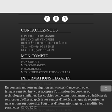
CONTACTEZ-NOUS
CONSEIL OU COMMANDE :
DU LUNDI AU VENDREDI
DE 9 H À 12 H 30 ET DE 14 H À 18 H
TÉL. : +33 (0)4 99 13 28 28
FAX : +33 (0)4 99 13 28 29
MON COMPTE
MON COMPTE
MES COMMANDES
MES ADRESSES
MES INFORMATIONS PERSONNELLES
INFORMATIONS LÉGALES
INFORMATIONS LÉGALES
En poursuivant votre navigation sur www.esl-france.com ou en
CONDITIONS GÉNÉRALES DE VENTE
X
fermant cette fenêtre, vous acceptez l’utilisation des cookies ou
PROTECTION DES DONNÉES
EXPÉDITION ET RETOURS
technologies similaires. Les cookies permettent notamment de bénéficier de
PAIEMENT SÉCURISÉ
services et d'offres adaptés à vos centres d'intérêt ainsi que de sécuriser les
transactions sur notre site. Pour plus d'informations, gérer ou modifier les
NEWSLETTER
paramètres,
.
CLIQUEZ ICI
INSCRIPTION À LA NEWSLETTER D'ESL