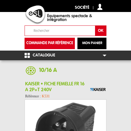
SOCIÉTÉ
Équipements spectacle &
intégration
COMMANDE PAR RÉFÉRENCE
MON PANIER
+
CATALOGUE
10/16 A
KAISER • FICHE FEMELLE FR 16
A 2P+T 240V
Référence :
K531