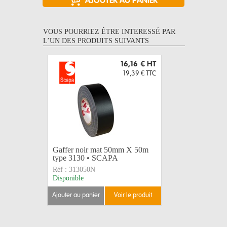
VOUS POURRIEZ ÊTRE INTERESSÉ PAR
L’UN DES PRODUITS SUIVANTS
16,16 €
HT
19,39 €
TTC
Gaffer noir mat 50mm X 50m
Gaffer no
type 3130 • SCAPA
SCAPA
Réf :
313050N
Réf :
3160
Disponible
Disponible
ajouter au panier
voir le produit
ajouter au 