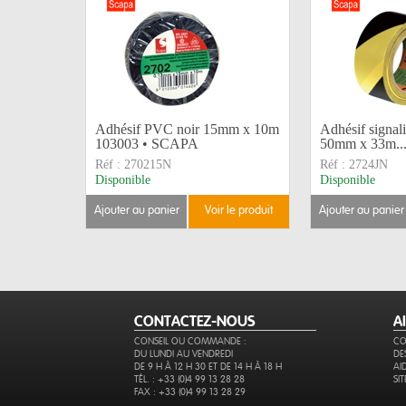
Adhésif PVC noir 15mm x 10m
Adhésif signali
103003 • SCAPA
50mm x 33m..
Réf :
270215N
Réf :
2724JN
Disponible
Disponible
ajouter au panier
voir le produit
ajouter au panier
CONTACTEZ-NOUS
A
CONSEIL OU COMMANDE :
CO
DU LUNDI AU VENDREDI
DE
DE 9 H À 12 H 30 ET DE 14 H À 18 H
AI
TÉL. : +33 (0)4 99 13 28 28
SI
FAX : +33 (0)4 99 13 28 29