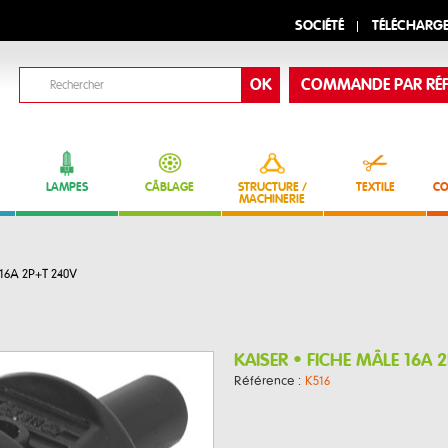
SOCIÉTÉ
TÉLÉCHARG
COMMANDE PAR RÉF
LAMPES
CÂBLAGE
STRUCTURE /
TEXTILE
CO
MACHINERIE
16A 2P+T 240V
KAISER • FICHE MÂLE 16A 
Référence :
K516