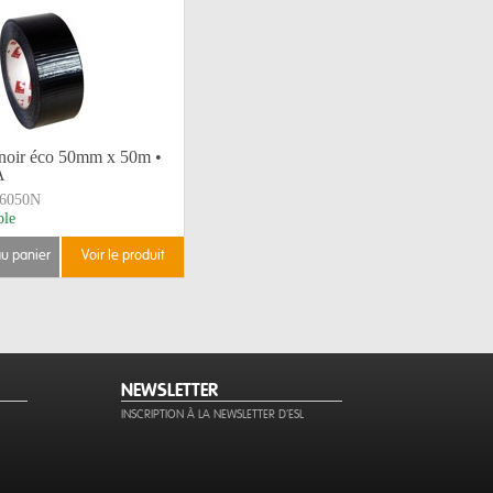
 noir éco 50mm x 50m •
A
6050N
ble
au panier
voir le produit
NEWSLETTER
INSCRIPTION À LA NEWSLETTER D'ESL